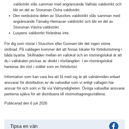
valdistrikt slås samman med angränsande Vallnäs valdistrikt och
blir en del av Storuman Östra valdistrikt.
Den nordvästra delen av Slussfors valdistrikt slås samman med
angränsande Tärnaby-Hemavan valdistrikt och blir en del av
Storuman Västra valdistrikt.
Luspens valdistrikt förändras inte.
För dig som röstar i Slussfors eller Gunnarn blir det ingen större
skillnad. På valdagen kommer det att finnas lokaler för förtidsröstning i
båda byarna. Skillnaden mellan en vallokal och en röstningslokal är att
du i vallokalen prickas av direkt i röstlängden. I en röstningslokal
hanteras din röst i stället som en förtidsröst.
Information som kan vara bra att få med sig är att valnämnden enbart
ansvarar för distribution av de valsedlar som vi enligt vallagen har
ansvar för och som vi får via Valmyndigheten. Övriga valsedlar ansvarar
partierna själva för att distribuera till röstmottagningsställena.
Publicerad den 6 juli 2026
Fac
Tipsa en vän