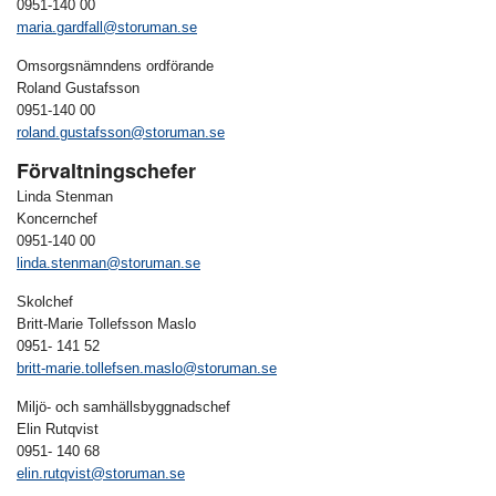
0951-140 00
maria.gardfall@storuman.se
Omsorgsnämndens ordförande
Roland Gustafsson
0951-140 00
roland.gustafsson@storuman.se
Förvaltningschefer
Linda Stenman
Koncernchef
0951-140 00
linda.stenman@storuman.se
Skolchef
Britt-Marie Tollefsson Maslo
0951- 141 52
britt-marie.tollefsen.maslo@storuman.se
Miljö- och samhällsbyggnadschef
Elin Rutqvist
0951- 140 68
elin.rutqvist@storuman.se