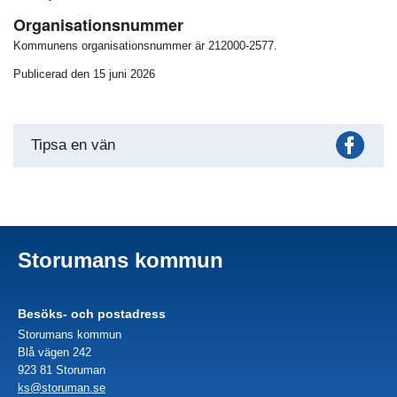
Organisationsnummer
Kommunens organisationsnummer är 212000-2577.
Publicerad den 15 juni 2026
Fac
Tipsa en vän
Storumans kommun
Besöks- och postadress
Storumans kommun
Blå vägen 242
923 81 Storuman
ks@storuman.se