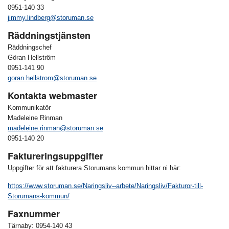
0951-140 33
jimmy.lindberg@storuman.se
Räddningstjänsten
Räddningschef
Göran Hellström
0951-141 90
goran.hellstrom@storuman.se
Kontakta webmaster
Kommunikatör
Madeleine Rinman
madeleine.rinman@storuman.se
0951-140 20
Faktureringsuppgifter
Uppgifter för att fakturera Storumans kommun hittar ni här:
https://www.storuman.se/Naringsliv--arbete/Naringsliv/Fakturor-till-
Storumans-kommun/
Faxnummer
Tärnaby: 0954-140 43