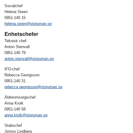
Socialchef
Helena Steen
0951-140 15
helena.steen@storuman.se
Enhetschefer
Teknisk chef
Anton Stenvall
0951-140 79
anton.stenvall@storuman.se
IFO-chef
Rebecca Georgsson
0951-140 31
rebecca.georgsson@storuman.se
Äldreomsorgschef
Anna Kroik
0951-140 58
anna.kroik@storuman.se
Stabschef
Jimmy Lindberg