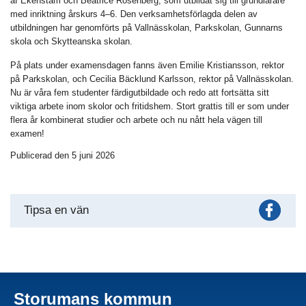
af Ekenstam och Beatrice Rosenberg, som utbildat sig till grundlärare
med inriktning årskurs 4–6. Den verksamhetsförlagda delen av
utbildningen har genomförts på Vallnässkolan, Parkskolan, Gunnarns
skola och Skytteanska skolan.
På plats under examensdagen fanns även Emilie Kristiansson, rektor
på Parkskolan, och Cecilia Bäcklund Karlsson, rektor på Vallnässkolan.
Nu är våra fem studenter färdigutbildade och redo att fortsätta sitt
viktiga arbete inom skolor och fritidshem. Stort grattis till er som under
flera år kombinerat studier och arbete och nu nått hela vägen till
examen!
Publicerad den 5 juni 2026
Fac
Tipsa en vän
Storumans kommun