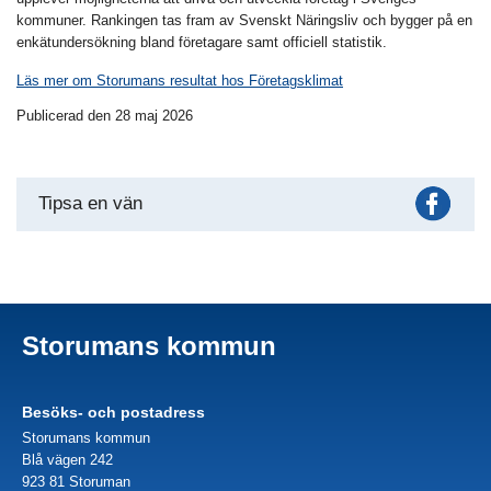
kommuner. Rankingen tas fram av Svenskt Näringsliv och bygger på en
enkätundersökning bland företagare samt officiell statistik.
Läs mer om Storumans resultat hos Företagsklimat
Publicerad den 28 maj 2026
Fac
Tipsa en vän
Storumans kommun
Besöks- och postadress
Storumans kommun
Blå vägen 242
923 81 Storuman