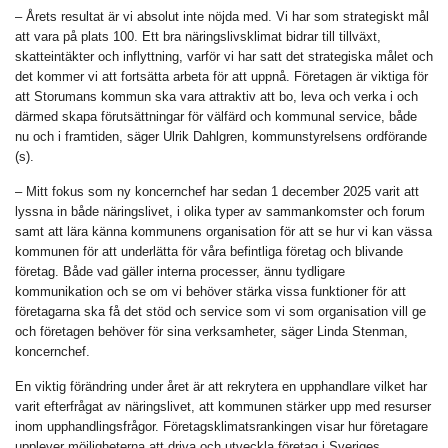
– Årets resultat är vi absolut inte nöjda med. Vi har som strategiskt mål
att vara på plats 100. Ett bra näringslivsklimat bidrar till tillväxt,
skatteintäkter och inflyttning, varför vi har satt det strategiska målet och
det kommer vi att fortsätta arbeta för att uppnå. Företagen är viktiga för
att Storumans kommun ska vara attraktiv att bo, leva och verka i och
därmed skapa förutsättningar för välfärd och kommunal service, både
nu och i framtiden, säger Ulrik Dahlgren, kommunstyrelsens ordförande
(s).
– Mitt fokus som ny koncernchef har sedan 1 december 2025 varit att
lyssna in både näringslivet, i olika typer av sammankomster och forum
samt att lära känna kommunens organisation för att se hur vi kan vässa
kommunen för att underlätta för våra befintliga företag och blivande
företag. Både vad gäller interna processer, ännu tydligare
kommunikation och se om vi behöver stärka vissa funktioner för att
företagarna ska få det stöd och service som vi som organisation vill ge
och företagen behöver för sina verksamheter, säger Linda Stenman,
koncernchef.
En viktig förändring under året är att rekrytera en upphandlare vilket har
varit efterfrågat av näringslivet, att kommunen stärker upp med resurser
inom upphandlingsfrågor. Företagsklimatsrankingen visar hur företagare
upplever möjligheterna att driva och utveckla företag i Sveriges