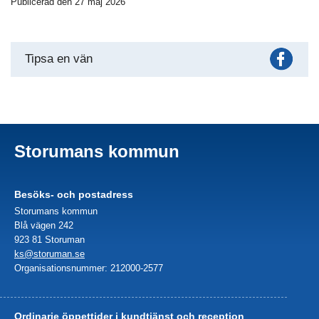
Publicerad den 27 maj 2026
Fac
Tipsa en vän
Storumans kommun
Besöks- och postadress
Storumans kommun
Blå vägen 242
923 81 Storuman
ks@storuman.se
Organisationsnummer: 212000-2577
Ordinarie öppettider i kundtjänst och reception