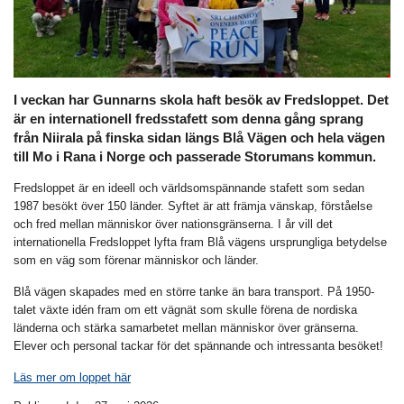
I veckan har Gunnarns skola haft besök av Fredsloppet. Det
är en internationell fredsstafett som denna gång sprang
från Niirala på finska sidan längs Blå Vägen och hela vägen
till Mo i Rana i Norge och passerade Storumans kommun.
Fredsloppet är en ideell och världsomspännande stafett som sedan
1987 besökt över 150 länder. Syftet är att främja vänskap, förståelse
och fred mellan människor över nationsgränserna. I år vill det
internationella Fredsloppet lyfta fram Blå vägens ursprungliga betydelse
som en väg som förenar människor och länder.
Blå vägen skapades med en större tanke än bara transport. På 1950-
talet växte idén fram om ett vägnät som skulle förena de nordiska
länderna och stärka samarbetet mellan människor över gränserna.
Elever och personal tackar för det spännande och intressanta besöket!
Läs mer om loppet här