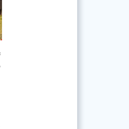
t
a
i