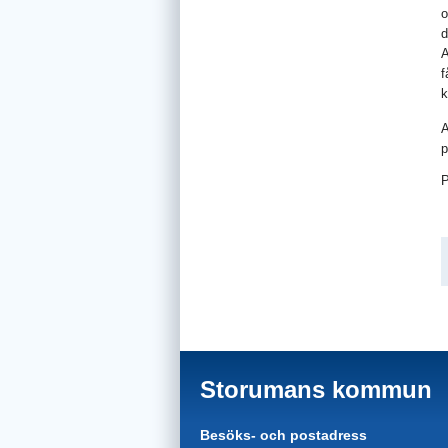
o
d
A
f
k
A
p
P
Storumans kommun
Besöks- och postadress