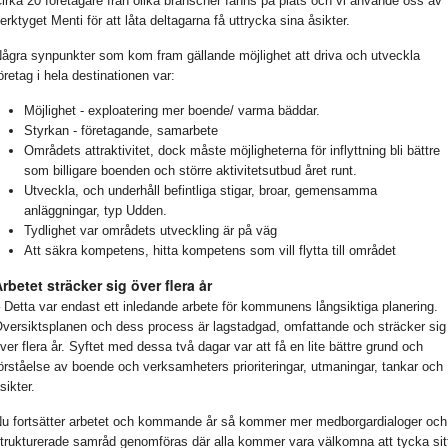
irka 20 företagare från olika branscher fanns på plats och vi använde oss av
erktyget Menti för att låta deltagarna få uttrycka sina åsikter.
ågra synpunkter som kom fram gällande möjlighet att driva och utveckla
öretag i hela destinationen var:
Möjlighet - exploatering mer boende/ varma bäddar.
Styrkan - företagande, samarbete
Områdets attraktivitet, dock måste möjligheterna för inflyttning bli bättre
som billigare boenden och större aktivitetsutbud året runt.
Utveckla, och underhåll befintliga stigar, broar, gemensamma
anläggningar, typ Udden.
Tydlighet var områdets utveckling är på väg
Att säkra kompetens, hitta kompetens som vill flytta till området
rbetet sträcker sig över flera år
 Detta var endast ett inledande arbete för kommunens långsiktiga planering.
versiktsplanen och dess process är lagstadgad, omfattande och sträcker sig
ver flera år. Syftet med dessa två dagar var att få en lite bättre grund och
örståelse av boende och verksamheters prioriteringar, utmaningar, tankar och
sikter.
u fortsätter arbetet och kommande år så kommer mer medborgardialoger och
trukturerade samråd genomföras där alla kommer vara välkomna att tycka sit