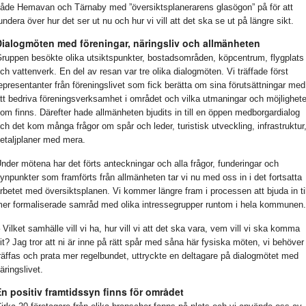
åde Hemavan och Tärnaby med ”översiktsplanerarens glasögon” på för att
undera över hur det ser ut nu och hur vi vill att det ska se ut på längre sikt.
Dialogmöten med föreningar, näringsliv och allmänheten
ruppen besökte olika utsiktspunkter, bostadsområden, köpcentrum, flygplats
ch vattenverk. En del av resan var tre olika dialogmöten. Vi träffade först
epresentanter från föreningslivet som fick berätta om sina förutsättningar med
tt bedriva föreningsverksamhet i området och vilka utmaningar och möjlighete
om finns. Därefter hade allmänheten bjudits in till en öppen medborgardialog
ch det kom många frågor om spår och leder, turistisk utveckling, infrastruktur
etaljplaner med mera.
nder mötena har det förts anteckningar och alla frågor, funderingar och
ynpunkter som framförts från allmänheten tar vi nu med oss in i det fortsatta
rbetet med översiktsplanen. Vi kommer längre fram i processen att bjuda in til
er formaliserade samråd med olika intressegrupper runtom i hela kommunen.
 Vilket samhälle vill vi ha, hur vill vi att det ska vara, vem vill vi ska komma
it? Jag tror att ni är inne på rätt spår med såna här fysiska möten, vi behöver
räffas och prata mer regelbundet, uttryckte en deltagare på dialogmötet med
äringslivet.
n positiv framtidssyn finns för området