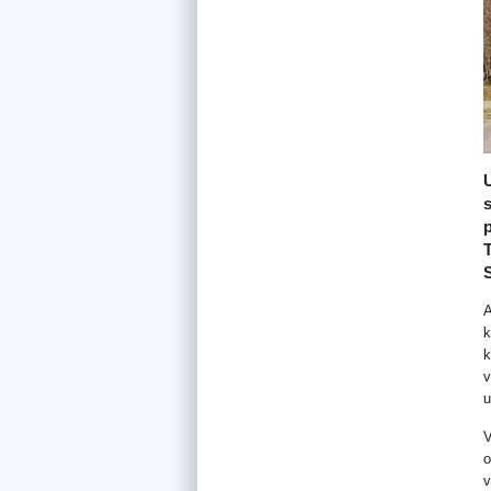
T
A
k
k
v
u
V
o
v