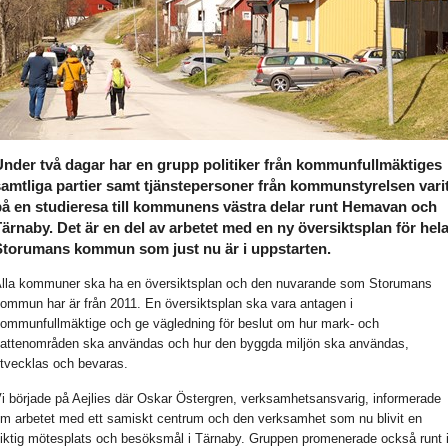
Under två dagar har en grupp politiker från kommunfullmäktiges
samtliga partier samt tjänstepersoner från kommunstyrelsen vari
på en studieresa till kommunens västra delar runt Hemavan och
ärnaby. Det är en del av arbetet med en ny översiktsplan för hel
Storumans kommun som just nu är i uppstarten.
lla kommuner ska ha en översiktsplan och den nuvarande som Storumans
ommun har är från 2011. En översiktsplan ska vara antagen i
ommunfullmäktige och ge vägledning för beslut om hur mark- och
attenområden ska användas och hur den byggda miljön ska användas,
tvecklas och bevaras.
i började på Aejlies där Oskar Östergren, verksamhetsansvarig, informerade
m arbetet med ett samiskt centrum och den verksamhet som nu blivit en
iktig mötesplats och besöksmål i Tärnaby. Gruppen promenerade också runt 