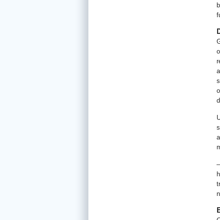
b
f
G
o
r
a
s
o
d
U
s
a
m
–
h
t
n
E