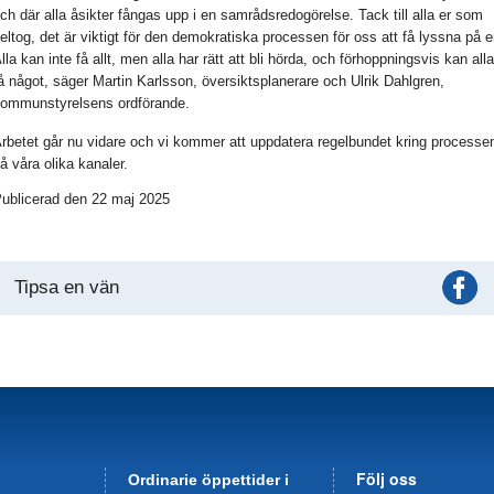
ch där alla åsikter fångas upp i en samrådsredogörelse. Tack till alla er som
eltog, det är viktigt för den demokratiska processen för oss att få lyssna på e
lla kan inte få allt, men alla har rätt att bli hörda, och förhoppningsvis kan alla
å något, säger Martin Karlsson, översiktsplanerare och Ulrik Dahlgren,
ommunstyrelsens ordförande.
rbetet går nu vidare och vi kommer att uppdatera regelbundet kring processe
å våra olika kanaler.
ublicerad den 22 maj 2025
Tipsa en vän
Följ oss
Ordinarie öppettider i