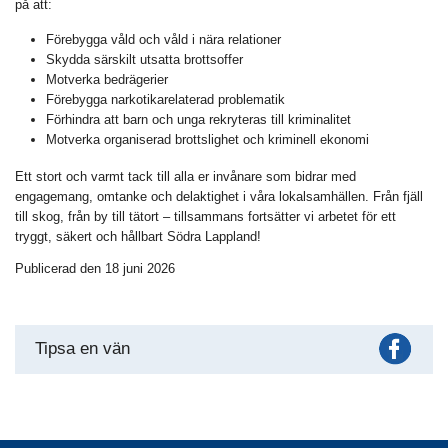
på att:
Förebygga våld och våld i nära relationer
Skydda särskilt utsatta brottsoffer
Motverka bedrägerier
Förebygga narkotikarelaterad problematik
Förhindra att barn och unga rekryteras till kriminalitet
Motverka organiserad brottslighet och kriminell ekonomi
Ett stort och varmt tack till alla er invånare som bidrar med
engagemang, omtanke och delaktighet i våra lokalsamhällen. Från fjäll
till skog, från by till tätort – tillsammans fortsätter vi arbetet för ett
tryggt, säkert och hållbart Södra Lappland!
Publicerad den 18 juni 2026
Fac
Tipsa en vän