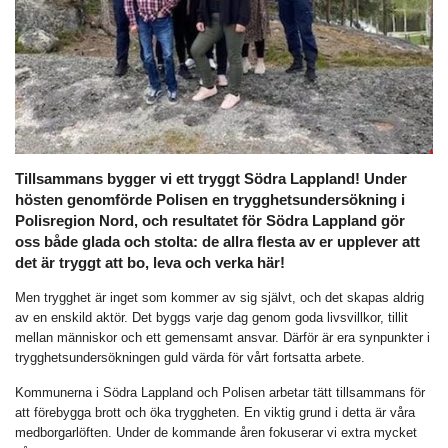
Tillsammans bygger vi ett tryggt Södra Lappland! Under
hösten genomförde Polisen en trygghetsundersökning i
Polisregion Nord, och resultatet för Södra Lappland gör
oss både glada och stolta: de allra flesta av er upplever att
det är tryggt att bo, leva och verka här!
Men trygghet är inget som kommer av sig självt, och det skapas aldrig
av en enskild aktör. Det byggs varje dag genom goda livsvillkor, tillit
mellan människor och ett gemensamt ansvar. Därför är era synpunkter i
trygghetsundersökningen guld värda för vårt fortsatta arbete.
Kommunerna i Södra Lappland och Polisen arbetar tätt tillsammans för
att förebygga brott och öka tryggheten. En viktig grund i detta är våra
medborgarlöften. Under de kommande åren fokuserar vi extra mycket