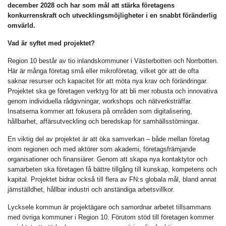
december 2028 och har som mål att stärka företagens
konkurrenskraft och utvecklingsmöjligheter i en snabbt föränderlig
omvärld.
Vad är syftet med projektet?
Region 10 består av tio inlandskommuner i Västerbotten och Norrbotten.
Här är många företag små eller mikroföretag, vilket gör att de ofta
saknar resurser och kapacitet för att möta nya krav och förändringar.
Projektet ska ge företagen verktyg för att bli mer robusta och innovativa
genom individuella rådgivningar, workshops och nätverksträffar.
Insatserna kommer att fokusera på områden som digitalisering,
hållbarhet, affärsutveckling och beredskap för samhällsstörningar.
En viktig del av projektet är att öka samverkan – både mellan företag
inom regionen och med aktörer som akademi, företagsfrämjande
organisationer och finansiärer. Genom att skapa nya kontaktytor och
samarbeten ska företagen få bättre tillgång till kunskap, kompetens och
kapital. Projektet bidrar också till flera av FN:s globala mål, bland annat
jämställdhet, hållbar industri och anständiga arbetsvillkor.
Lycksele kommun är projektägare och samordnar arbetet tillsammans
med övriga kommuner i Region 10. Förutom stöd till företagen kommer