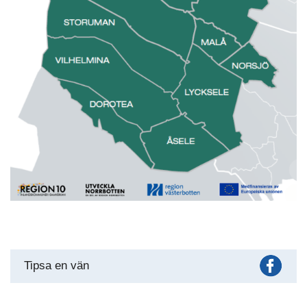
Fac
Tipsa en vän