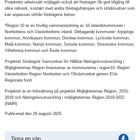
Projektets arbetssätt möjliggör också att företagen får god tillgång till
olika nätverk, kontakt med andra företagsfrämjare och stödinsatser som
kan anpassas utifrån företagens behov.
*Region 10 är en frivillig sammanslutning av 10 inlandskommuner i
Norrbottens och Västerbottens inland. Deltagande kommuner: Arjeplogs
kommun, Arvidsjaurs kommun, Dorotea kommun, Lycksele kommun,
Malå kommun, Norsjö kommun, Sorsele kommun, Storumans kommun,
Vilhelmina kommun och Åsele kommun.
Projektet Strategisk Samverkan för Hållbar Näringslivsutveckling i
Möjligheternas Region finansieras av kommunerna i region10, Region
Västerbotten Region Norrbotten och Tillväxtverket genom EUs
Regionala fond.
Projektet är en fortsättning på projektet Möjligheternas Region, 2015-
2018 och Näringslivsutveckling i möjligheternas Region 2019-2022
(NiMR)
Publicerad den 29 augusti 2025
Fac
Tipsa en vän