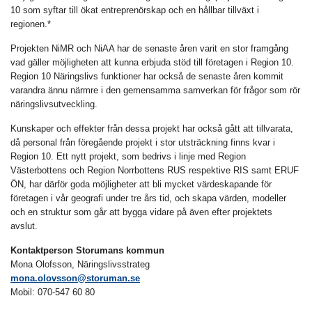
10 som syftar till ökat entreprenörskap och en hållbar tillväxt i
regionen.*
Projekten NiMR och NiAA har de senaste åren varit en stor framgång
vad gäller möjligheten att kunna erbjuda stöd till företagen i Region 10.
Region 10 Näringslivs funktioner har också de senaste åren kommit
varandra ännu närmre i den gemensamma samverkan för frågor som rör
näringslivsutveckling.
Kunskaper och effekter från dessa projekt har också gått att tillvarata,
då personal från föregående projekt i stor utsträckning finns kvar i
Region 10. Ett nytt projekt, som bedrivs i linje med Region
Västerbottens och Region Norrbottens RUS respektive RIS samt ERUF
ÖN, har därför goda möjligheter att bli mycket värdeskapande för
företagen i vår geografi under tre års tid, och skapa värden, modeller
och en struktur som går att bygga vidare på även efter projektets
avslut.
Kontaktperson Storumans kommun
Mona Olofsson, Näringslivsstrateg
mona.olovsson@storuman.se
Mobil: 070-547 60 80