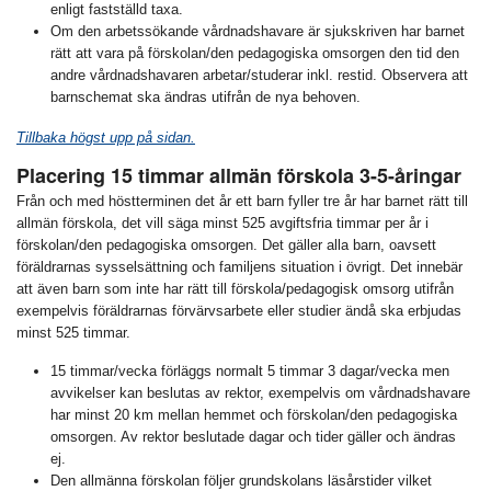
enligt fastställd taxa.
Om den arbetssökande vårdnadshavare är sjukskriven har barnet
rätt att vara på förskolan/den pedagogiska omsorgen den tid den
andre vårdnadshavaren arbetar/studerar inkl. restid. Observera att
barnschemat ska ändras utifrån de nya behoven.
Tillbaka högst upp på sidan.
Placering 15 timmar allmän förskola 3-5-åringar
Från och med höstterminen det år ett barn fyller tre år har barnet rätt till
allmän förskola, det vill säga minst 525 avgiftsfria timmar per år i
förskolan/den pedagogiska omsorgen. Det gäller alla barn, oavsett
föräldrarnas sysselsättning och familjens situation i övrigt. Det innebär
att även barn som inte har rätt till förskola/pedagogisk omsorg utifrån
exempelvis föräldrarnas förvärvsarbete eller studier ändå ska erbjudas
minst 525 timmar.
15 timmar/vecka förläggs normalt 5 timmar 3 dagar/vecka men
avvikelser kan beslutas av rektor, exempelvis om vårdnadshavare
har minst 20 km mellan hemmet och förskolan/den pedagogiska
omsorgen. Av rektor beslutade dagar och tider gäller och ändras
ej.
Den allmänna förskolan följer grundskolans läsårstider vilket