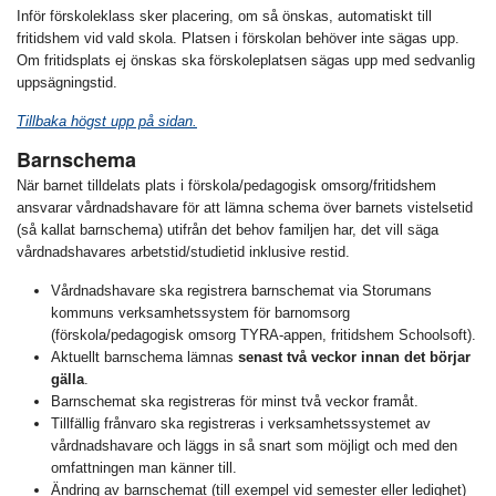
Inför förskoleklass sker placering, om så önskas, automatiskt till
fritidshem vid vald skola. Platsen i förskolan behöver inte sägas upp.
Om fritidsplats ej önskas ska förskoleplatsen sägas upp med sedvanlig
uppsägningstid.
Tillbaka högst upp på sidan.
Barnschema
När barnet tilldelats plats i förskola/pedagogisk omsorg/fritidshem
ansvarar vårdnadshavare för att lämna schema över barnets vistelsetid
(så kallat barnschema) utifrån det behov familjen har, det vill säga
vårdnadshavares arbetstid/studietid inklusive restid.
Vårdnadshavare ska registrera barnschemat via Storumans
kommuns verksamhetssystem för barnomsorg
(förskola/pedagogisk omsorg TYRA-appen, fritidshem Schoolsoft).
Aktuellt barnschema lämnas
senast två veckor innan det börjar
gälla
.
Barnschemat ska registreras för minst två veckor framåt.
Tillfällig frånvaro ska registreras i verksamhetssystemet av
vårdnadshavare och läggs in så snart som möjligt och med den
omfattningen man känner till.
Ändring av barnschemat (till exempel vid semester eller ledighet)