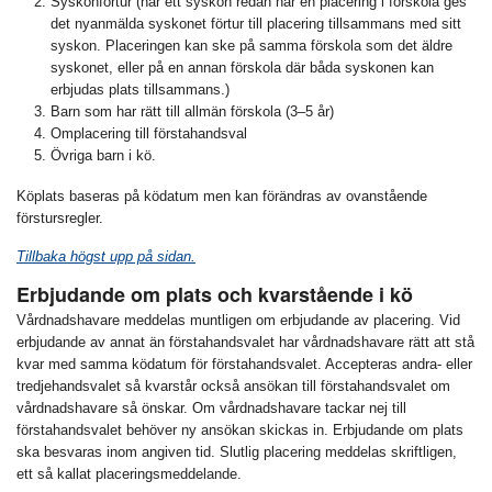
Syskonförtur (när ett syskon redan har en placering i förskola ges
det nyanmälda syskonet förtur till placering tillsammans med sitt
syskon. Placeringen kan ske på samma förskola som det äldre
syskonet, eller på en annan förskola där båda syskonen kan
erbjudas plats tillsammans.)
Barn som har rätt till allmän förskola (3–5 år)
Omplacering till förstahandsval
Övriga barn i kö.
Köplats baseras på ködatum men kan förändras av ovanstående
förstursregler.
Tillbaka högst upp på sidan.
Erbjudande om plats och kvarstående i kö
Vårdnadshavare meddelas muntligen om erbjudande av placering. Vid
erbjudande av annat än förstahandsvalet har vårdnadshavare rätt att stå
kvar med samma ködatum för förstahandsvalet. Accepteras andra- eller
tredjehandsvalet så kvarstår också ansökan till förstahandsvalet om
vårdnadshavare så önskar. Om vårdnadshavare tackar nej till
förstahandsvalet behöver ny ansökan skickas in. Erbjudande om plats
ska besvaras inom angiven tid. Slutlig placering meddelas skriftligen,
ett så kallat placeringsmeddelande.