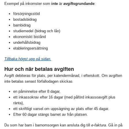
Exempel på inkomster som
inte
är
avgiftsgrundande
:
försörjningsstöd
bostadsbidrag
barnbidrag
studiemedel (bidrag och lån)
ekonomiskt bistånd
underhållsbidrag
etableringsersättning
Tillbaka högst upp på sidan.
Hur och när betalas avgiften
Avgift debiteras för plats, per kalendermånad, i efterskott. Om avgiften
inte betalas senast förfallodagen skickas
en påminnelse efter 8 dagar,
ett inkassokrav efter 16 dagar (med påförd inkassoavgift plus
ränta),
ett skriftligt varsel om uppsägning av plats efter 45 dagar.
Efter 60 dagar stängs barnet av från platsen.
Du som har barn i barnomsorgen kan ansluta dig till
e-faktura
. Gå in på