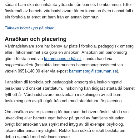
sådant barn ska den inhämta yttrande från barnets hemkommun. Efter
önskemål av barnets vårdnadshavare får en kommun även i annat fall i
sin förskola ta emot ett barn från en annan kommun.
Tillbaka högst upp på sidan.
Ansökan och placering
Vårdnadshavare som har behov av plats i förskola, pedagogisk omsorg
eller i fritidshemmet ska göra en ansökan. Ansökan om barnomsorg
görs i första hand via
kommunens e-tjänst,
i andra hand via
pappersblankett
(kontakta kommunens barnomsorgsassistent via
växeln 0951-140 00 eller via e-post
barnomsorg@storuman.se
).
I ansökan till förskola och pedagogisk omsorg ska inskolningstid
beräknas vid önskat startdatum. Inskolning kan tidigast starta då barnet
fyllt ett år. Vårdnadshavare medverkar i inskolningen av sitt barn.
Inskolning och avgift utgår från och med startdatum för placering.
Om ansökan avser placering för barn som behöver särskilt stöd i sin
utveckling eller barnets eget behov på grund av familjens situation i
övrigt bör ansökan vara styrkt med intyg av till exempel psykolog,
läkare eller annan myndighet. Rektor kan också enskilt besluta om
detta i samråd med vårdnadshavare.