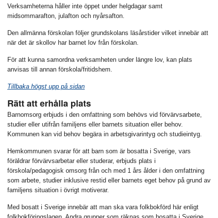
Verksamheterna håller inte öppet under helgdagar samt
midsommarafton, julafton och nyårsafton.
Den allmänna förskolan följer grundskolans läsårstider vilket innebär att
när det är skollov har barnet lov från förskolan.
För att kunna samordna verksamheten under längre lov, kan plats
anvisas till annan förskola/fritidshem.
Tillbaka högst upp på sidan
Rätt att erhålla plats
Barnomsorg erbjuds i den omfattning som behövs vid förvärvsarbete,
studier eller utifrån familjens eller barnets situation eller behov.
Kommunen kan vid behov begära in arbetsgivarintyg och studieintyg.
Hemkommunen svarar för att barn som är bosatta i Sverige, vars
föräldrar förvärvsarbetar eller studerar, erbjuds plats i
förskola/pedagogisk omsorg från och med 1 års ålder i den omfattning
som arbete, studier inklusive restid eller barnets eget behov på grund av
familjens situation i övrigt motiverar.
Med bosatt i Sverige innebär att man ska vara folkbokförd här enligt
folkbokföringslagen. Andra grupper som räknas som bosatta i Sverige