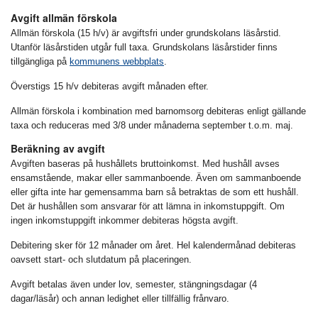
Avgift allmän förskola
Allmän förskola (15 h/v) är avgiftsfri under grundskolans läsårstid.
Utanför läsårstiden utgår full taxa. Grundskolans läsårstider finns
tillgängliga på
kommunens webbplats
.
Överstigs 15 h/v debiteras avgift månaden efter.
Allmän förskola i kombination med barnomsorg debiteras enligt gällande
taxa och reduceras med 3/8 under månaderna september t.o.m. maj.
Beräkning av avgift
Avgiften baseras på hushållets bruttoinkomst. Med hushåll avses
ensamstående, makar eller sammanboende. Även om sammanboende
eller gifta inte har gemensamma barn så betraktas de som ett hushåll.
Det är hushållen som ansvarar för att lämna in inkomstuppgift. Om
ingen inkomstuppgift inkommer debiteras högsta avgift.
Debitering sker för 12 månader om året. Hel kalendermånad debiteras
oavsett start- och slutdatum på placeringen.
Avgift betalas även under lov, semester, stängningsdagar (4
dagar/läsår) och annan ledighet eller tillfällig frånvaro.