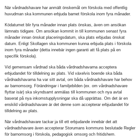
När vårdnadshavare har anmält önskemål om förskola med offentlig
huvudman ska kommunen erbjuda barnet förskola inom fyra månader.
Ködatumet blir fyra månader innan plats önskas, även om ansökan
lämnats tidigare. Om ansökan kommit in till kommunen senast fyra
månader innan önskat placeringsdatum, ska plats erbjudas önskat
datum. Enligt Skollagen ska kommunen kunna erbjuda plats i förskola
inom fyra månader (detta innebär ingen garanti att få plats på en
specifik förskola).
Vid gemensam vårdnad ska båda vårdnadshavarna acceptera
erbjudandet för tilldelning av plats. Vid växelvis boende ska båda
vårdnadshavarna ha var sitt avtal, om båda vårdnadshavare har behov
av barnomsorg. Förändringar i familjebilden (ex. om vårdnadshavare
flyttar isär) ska skyndsamt anmälas till kommunen och nya avtal
baserat på nya inkomstupplysningar ska då upprättas. Om det är en
enskild vårdnadshavare är det denne som accepterar erbjudandet för
tilldelning av plats.
När vårdnadshavare tackar ja till ett erbjudande innebär det att
vårdnadshavare även accepterar Storumans kommuns beslutade Regler
för barnomsorg i förskola, pedagogisk omsorg och fritidshem.