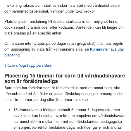
Inskolning räknas som start och sker i samråd med vårdnadshavare
och barnomsorgspersonal, vanligen under 1–2 veckor.
Plats erbjuds i anslutning till önskat startdatum, om möjlighet finns,
dock senast fyra månader efter ködatum. Väntetiden kan bli längre om
plats önskas på en specifik enhet.
Om platsen inte nyttjats på 60 dagar (utan giltigt skäl) tillämpas regeln
om uppsägning av plats från kommunens sida, se
Kommunen avslutar
placering
.
Tillbaka högst upp på sidan.
Placering 15 timmar för barn till vårdnadshavare
som är föräldralediga
Barn som har föräldrar som är föräldralediga med ett annat barn, ska
från och med ett års ålder erbjudas förskola/pedagogisk omsorg under
minst tre timmar per dag eller 15 timmar i veckan.
15 timmar/vecka förläggs normalt 5 timmar 3 dagar/vecka men
avvikelser kan beslutas av rektor, exempelvis om vårdnadshavare
har minst 20 km mellan hemmet och förskolan/den pedagogiska
omsorgen. Av rektor beslutade dagar och tider gäller och ändras