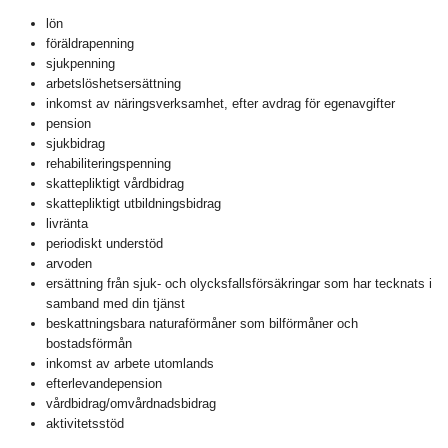
lön
föräldrapenning
sjukpenning
arbetslöshetsersättning
inkomst av näringsverksamhet, efter avdrag för egenavgifter
pension
sjukbidrag
rehabiliteringspenning
skattepliktigt vårdbidrag
skattepliktigt utbildningsbidrag
livränta
periodiskt understöd
arvoden
ersättning från sjuk- och olycksfallsförsäkringar som har tecknats i
samband med din tjänst
beskattningsbara naturaförmåner som bilförmåner och
bostadsförmån
inkomst av arbete utomlands
efterlevandepension
vårdbidrag/omvårdnadsbidrag
aktivitetsstöd