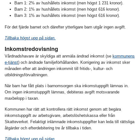
Barn 1: 2% av hushållets inkomst (men högst 1 231 kronor).
Barn 2: 1% av hushållets inkomst (men högst 616 kronor).
Barn 3: 1% av hushållets inkomst (men högst 616 kronor).
För det fjärde barnet och därefter ytterligare barn utgår ingen avgift.
Tillbaka högst upp på sidan.
Inkomstredovisning
Vårdnadshavare är skyldiga att anmäla ändrad inkomst (se
kommunens
e-tjänst
) och ändrade familjeförhållanden. Korrigering av inkomst sker
månaden efter att ändringen inkommit till fritids-, kultur- och
utbildningsförvaltningen.
När barn har fått plats i barnomsorgen ska inkomstuppgift lämnas in.
Om ingen inkomstuppgift lämnas, debiteras avgift motsvarande
maxbelopp i taxan.
Kommunen har rätt att kontrollera rätt inkomst genom att begära
inkomstuppgift av arbetsgivare, arbetslöshetskassa eller från
Skatteverket. Felaktigt inlämnade inkomstuppgifter kan leda till rättsliga
åtgärder och efterdebitering tre år tillbaka i tiden.
Tillbaka högst upp på sidan.