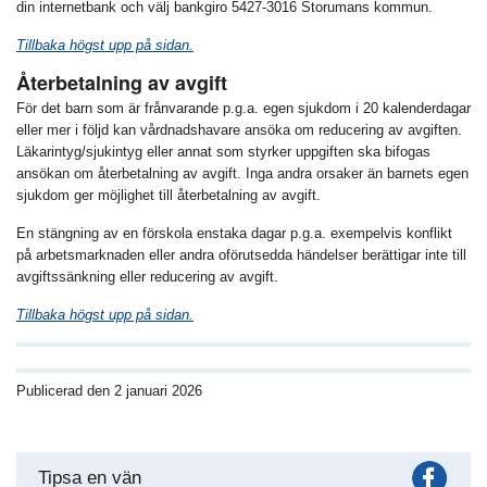
din internetbank och välj bankgiro 5427-3016 Storumans kommun.
Tillbaka högst upp på sidan.
Återbetalning av avgift
För det barn som är frånvarande p.g.a. egen sjukdom i 20 kalenderdagar
eller mer i följd kan vårdnadshavare ansöka om reducering av avgiften.
Läkarintyg/sjukintyg eller annat som styrker uppgiften ska bifogas
ansökan om återbetalning av avgift. Inga andra orsaker än barnets egen
sjukdom ger möjlighet till återbetalning av avgift.
En stängning av en förskola enstaka dagar p.g.a. exempelvis konflikt
på arbetsmarknaden eller andra oförutsedda händelser berättigar inte till
avgiftssänkning eller reducering av avgift.
Tillbaka högst upp på sidan.
Publicerad den 2 januari 2026
Fac
Tipsa en vän