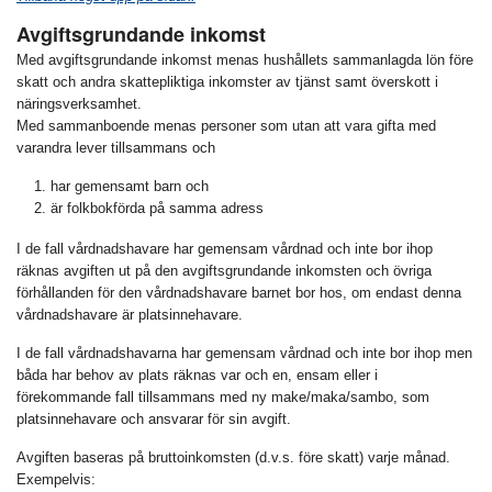
Avgiftsgrundande inkomst
Med avgiftsgrundande inkomst menas hushållets sammanlagda lön före
skatt och andra skattepliktiga inkomster av tjänst samt överskott i
näringsverksamhet.
Med sammanboende menas personer som utan att vara gifta med
varandra lever tillsammans och
har gemensamt barn och
är folkbokförda på samma adress
I de fall vårdnadshavare har gemensam vårdnad och inte bor ihop
räknas avgiften ut på den avgiftsgrundande inkomsten och övriga
förhållanden för den vårdnadshavare barnet bor hos, om endast denna
vårdnadshavare är platsinnehavare.
I de fall vårdnadshavarna har gemensam vårdnad och inte bor ihop men
båda har behov av plats räknas var och en, ensam eller i
förekommande fall tillsammans med ny make/maka/sambo, som
platsinnehavare och ansvarar för sin avgift.
Avgiften baseras på bruttoinkomsten (d.v.s. före skatt) varje månad.
Exempelvis: