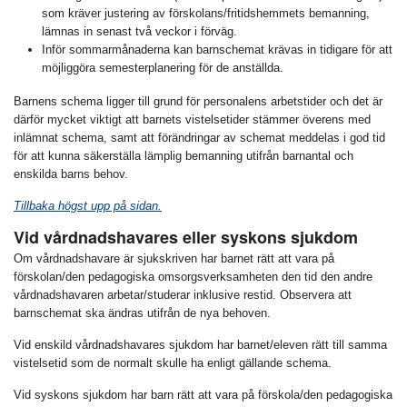
som kräver justering av förskolans/fritidshemmets bemanning,
lämnas in senast två veckor i förväg.
Inför sommarmånaderna kan barnschemat krävas in tidigare för att
möjliggöra semesterplanering för de anställda.
Barnens schema ligger till grund för personalens arbetstider och det är
därför mycket viktigt att barnets vistelsetider stämmer överens med
inlämnat schema, samt att förändringar av schemat meddelas i god tid
för att kunna säkerställa lämplig bemanning utifrån barnantal och
enskilda barns behov.
Tillbaka högst upp på sidan.
Vid vårdnadshavares eller syskons sjukdom
Om vårdnadshavare är sjukskriven har barnet rätt att vara på
förskolan/den pedagogiska omsorgsverksamheten den tid den andre
vårdnadshavaren arbetar/studerar inklusive restid. Observera att
barnschemat ska ändras utifrån de nya behoven.
Vid enskild vårdnadshavares sjukdom har barnet/eleven rätt till samma
vistelsetid som de normalt skulle ha enligt gällande schema.
Vid syskons sjukdom har barn rätt att vara på förskola/den pedagogiska