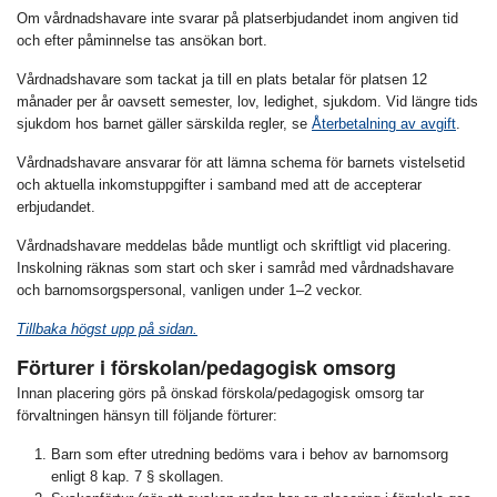
Om vårdnadshavare inte svarar på platserbjudandet inom angiven tid
och efter påminnelse tas ansökan bort.
Vårdnadshavare som tackat ja till en plats betalar för platsen 12
månader per år oavsett semester, lov, ledighet, sjukdom. Vid längre tids
sjukdom hos barnet gäller särskilda regler, se
Återbetalning av avgift
.
Vårdnadshavare ansvarar för att lämna schema för barnets vistelsetid
och aktuella inkomstuppgifter i samband med att de accepterar
erbjudandet.
Vårdnadshavare meddelas både muntligt och skriftligt vid placering.
Inskolning räknas som start och sker i samråd med vårdnadshavare
och barnomsorgspersonal, vanligen under 1–2 veckor.
Tillbaka högst upp på sidan.
Förturer i förskolan/pedagogisk omsorg
Innan placering görs på önskad förskola/pedagogisk omsorg tar
förvaltningen hänsyn till följande förturer:
Barn som efter utredning bedöms vara i behov av barnomsorg
enligt 8 kap. 7 § skollagen.