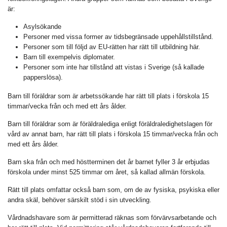
är:
Asylsökande
Personer med vissa former av tidsbegränsade uppehållstillstånd.
Personer som till följd av EU-rätten har rätt till utbildning här.
Barn till exempelvis diplomater.
Personer som inte har tillstånd att vistas i Sverige (så kallade
papperslösa).
Barn till föräldrar som är arbetssökande har rätt till plats i förskola 15
timmar/vecka från och med ett års ålder.
Barn till föräldrar som är föräldralediga enligt föräldraledighetslagen för
vård av annat barn, har rätt till plats i förskola 15 timmar/vecka från och
med ett års ålder.
Barn ska från och med höstterminen det år barnet fyller 3 år erbjudas
förskola under minst 525 timmar om året, så kallad allmän förskola.
Rätt till plats omfattar också barn som, om de av fysiska, psykiska eller
andra skäl, behöver särskilt stöd i sin utveckling.
Vårdnadshavare som är permitterad räknas som förvärvsarbetande och