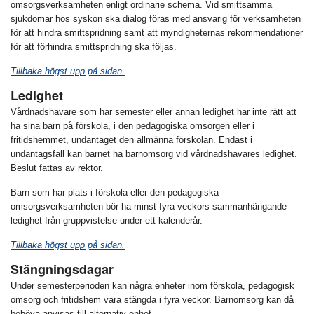
omsorgsverksamheten enligt ordinarie schema. Vid smittsamma
sjukdomar hos syskon ska dialog föras med ansvarig för verksamheten
för att hindra smittspridning samt att myndigheternas rekommendationer
för att förhindra smittspridning ska följas.
Tillbaka högst upp på sidan.
Ledighet
Vårdnadshavare som har semester eller annan ledighet har inte rätt att
ha sina barn på förskola, i den pedagogiska omsorgen eller i
fritidshemmet, undantaget den allmänna förskolan. Endast i
undantagsfall kan barnet ha barnomsorg vid vårdnadshavares ledighet.
Beslut fattas av rektor.
Barn som har plats i förskola eller den pedagogiska
omsorgsverksamheten bör ha minst fyra veckors sammanhängande
ledighet från gruppvistelse under ett kalenderår.
Tillbaka högst upp på sidan.
Stängningsdagar
Under semesterperioden kan några enheter inom förskola, pedagogisk
omsorg och fritidshem vara stängda i fyra veckor. Barnomsorg kan då
behöva anvisas till alternativ enhet.