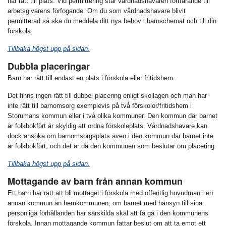
har rätt till plats. Vid permittering står vårdnadshavaren fortfarande till
arbetsgivarens förfogande. Om du som vårdnadshavare blivit
permitterad så ska du meddela ditt nya behov i barnschemat och till din
förskola.
Tillbaka högst upp på sidan.
Dubbla placeringar
Barn har rätt till endast en plats i förskola eller fritidshem.
Det finns ingen rätt till dubbel placering enligt skollagen och man har
inte rätt till barnomsorg exemplevis på två förskolor/fritidshem i
Storumans kommun eller i två olika kommuner. Den kommun där barnet
är folkbokfört är skyldig att ordna förskoleplats. Vårdnadshavare kan
dock ansöka om barnomsorgsplats även i den kommun där barnet inte
är folkbokfört, och det är då den kommunen som beslutar om placering.
Tillbaka högst upp på sidan.
Mottagande av barn från annan kommun
Ett barn har rätt att bli mottaget i förskola med offentlig huvudman i en
annan kommun än hemkommunen, om barnet med hänsyn till sina
personliga förhållanden har särskilda skäl att få gå i den kommunens
förskola. Innan mottagande kommun fattar beslut om att ta emot ett