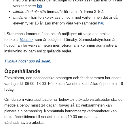
med 5 år (tills dess barnet börjar förskoleklass). Läs mer om våra
verksamheter
här
.
allmän förskola
525 timmar/år för barn i åldrarna 3–5 år
fritidshem
från förskoleklass till och med vårterminen det år då
eleven fyller 13 år. Läs mer om våra verksamheter
här
.
I Storumans kommun finns också möjlighet att välja en samisk
förskola,
Naestie
, som är belägen i Tärnaby. Sameskolstyrelsen är
huvudman för verksamheten men Storumans kommun administrerar
inskrivning av barn enligt gällande regler.
Tillbaka högst upp på sidan.
Öppethållande
Förskolorna, den pedagogiska omsorgen och fritidshemmen har öppet
vardagar kl. 06.00- 18.00. Förskolan Naestie skall hållas öppen minst 8
h/dag.
Om du som vårdnadshavare har behov av utökade vistelsetider ska du
meddela behov minst 14 dagar i förväg så att verksamheten kan
planera sin bemanning. Kommunala barnomosrgsverksamheter kan
utöka öppettiderna till senast klockan 19.00 om samtliga
vårdnadshavare arbetar.