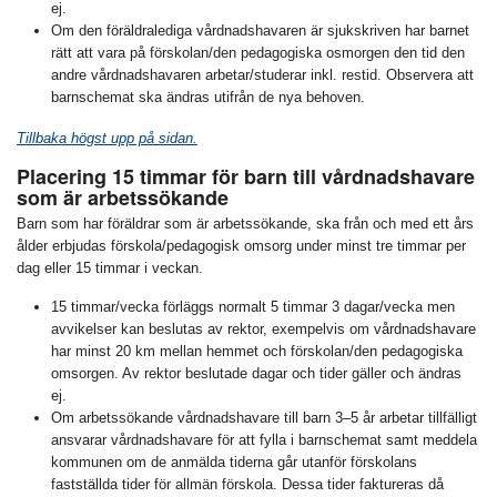
ej.
Om den föräldralediga vårdnadshavaren är sjukskriven har barnet
rätt att vara på förskolan/den pedagogiska osmorgen den tid den
andre vårdnadshavaren arbetar/studerar inkl. restid. Observera att
barnschemat ska ändras utifrån de nya behoven.
Tillbaka högst upp på sidan.
Placering 15 timmar för barn till vårdnadshavare
som är arbetssökande
Barn som har föräldrar som är arbetssökande, ska från och med ett års
ålder erbjudas förskola/pedagogisk omsorg under minst tre timmar per
dag eller 15 timmar i veckan.
15 timmar/vecka förläggs normalt 5 timmar 3 dagar/vecka men
avvikelser kan beslutas av rektor, exempelvis om vårdnadshavare
har minst 20 km mellan hemmet och förskolan/den pedagogiska
omsorgen. Av rektor beslutade dagar och tider gäller och ändras
ej.
Om arbetssökande vårdnadshavare till barn 3–5 år arbetar tillfälligt
ansvarar vårdnadshavare för att fylla i barnschemat samt meddela
kommunen om de anmälda tiderna går utanför förskolans
fastställda tider för allmän förskola. Dessa tider faktureras då