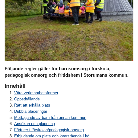
Följande regler gäller för barnsomsorg i förskola,
pedagogisk omsorg och fritidshem i Storumans kommun.
Innehåll
Våra verksamhetsformer
Öppethållande
Rätt att erhålla plats
Dubbla placeringar
Mottagande av barn från annan kommun
Ansökan och placering
Förturer i förskolan/pedagogisk omsorg
Erbjudande om plats och kvarstående i kö