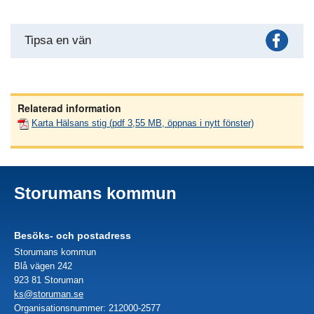
Fac
Tipsa en vän
Relaterad information
Karta Hälsans stig (pdf 3,55 MB, öppnas i nytt fönster)
Storumans kommun
Besöks- och postadress
Storumans kommun
Blå vägen 242
923 81 Storuman
ks@storuman.se
Organisationsnummer: 212000-2577