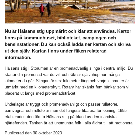
Nu är Hälsans stig uppmärkt och klar att användas. Kartor
finns på kommunhuset, biblioteket, campingen och
bensinstationer. Du kan också ladda ner kartan och skriva
ut den själv. Kartan finns under fliken relaterad
information.
Hälsans stig i Storuman är en promenadvänlig slinga i central miljö. Du
startar din promenad var du vill och räknar själv ihop hur många
kilometer du går. Slingan är sex kilometer lång och varje kilometer är
utmärkt med en kilometerskylt. Rotary har skänkt fem bänkar som vi
placerat ut längs med promenadstråket.
Underlaget är tryggt och promenadvänligt och passar rullatorer,
barnvagnar och rullstolar men det fungerar lika bra för löpning. 1995
etablerades den första Hälsans stig på Irland av den irländska
hjärtefonden. Tanken är att uppmuntra folk i alla åldrar till att motionera.
Publicerad den 30 oktober 2020