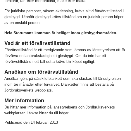
föräldrar, far- eller morföräldrar, make eller maka.
För juridiska personer, såsom aktiebolag, krävs alltid förvärvstillstånd i
glesbygd. Utanför glesbygd krävs tillstånd om en juridisk person köper
av en enskild person.
Hela Storumans kommun är beläget inom glesbygdsområden.
Vad är ett förvärvstillstånd
Förvärvstillstånd är ett medgivande som lämnas av länsstyrelsen att få
förvärva en lantbruksfastighet i glesbygd. Om du inte har ett
förvärvstillstånd i ett fall detta krävs blir köpet ogiltigt.
Ansökan om förvärvstillstånd
Ansökan görs på särskild blankett som ska skickas till länsstyrelsen
inom tre månader efter förvärvet. Blanketten finns att beställa på
Jordbruksverkets webbplats.
Mer information
Du hittar mer information på länsstyrelsens och Jordbruksverkets
webbplatser. Länkar hittar du till höger.
Publicerad den 14 februari 2013