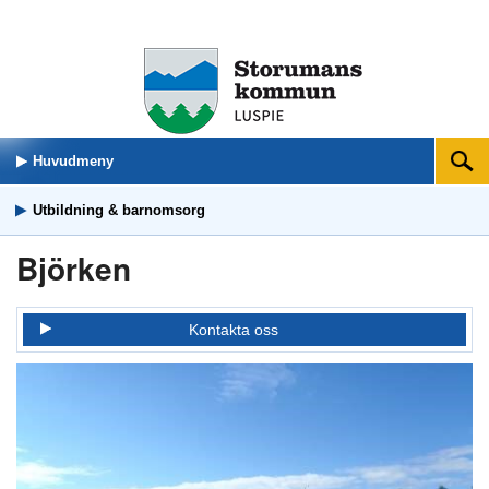
Huvudmeny
Sök
Utbildning & barnomsorg
Björken
Kontakta oss