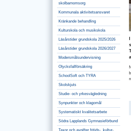
skolbarnomsorg
Kommunala aktivitetsansvaret
Kränkande behandling
Kulturskola och musikskola
Läsårstider grundskola 2025/2026
Läsårstider grundskola 2026/2027
T
a
Modersmålsundervisning
Olycksfallförsäkring
N
b
SchoolSoft och TYRA
n
Skolskjuts
Studie- och yrkesvägledning
Synpunkter och klagomål
Systematiskt kvalitetsarbete
Södra Lapplands Gymnasieförbund
Taxor och avgifter fritids-, kultur-