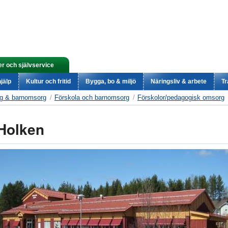
er och självservice
jälp
Kultur och fritid
Bygga, bo & miljö
Näringsliv & arbete
Tr
ng & barnomsorg
Förskola och barnomsorg
Förskolor/pedagogisk omsorg
Holken