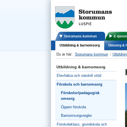
Storumans kommun
E-tjänst
Utbildning & barnomsorg
Omsorg & h
Du är här:
Storumans kommun
Utbildni
Utbildning & barnomsorg
Elevhälsa och särskilt stöd
Förskola och barnomsorg
Förskolor/pedagogisk
omsorg
Öppen förskola
Barnomsorgsregler
Förskoleklass, grundskola och