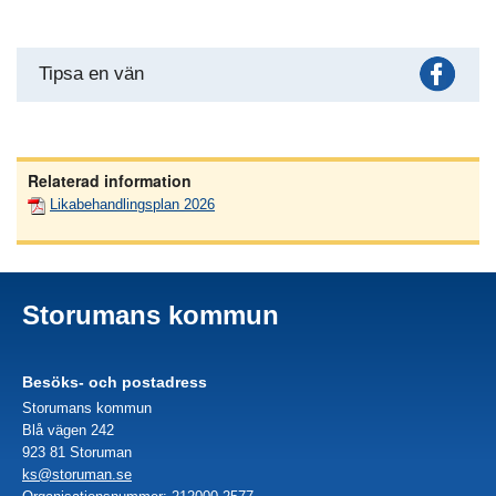
Fac
Tipsa en vän
Relaterad information
Likabehandlingsplan 2026
Storumans kommun
Besöks- och postadress
Storumans kommun
Blå vägen 242
923 81 Storuman
ks@storuman.se