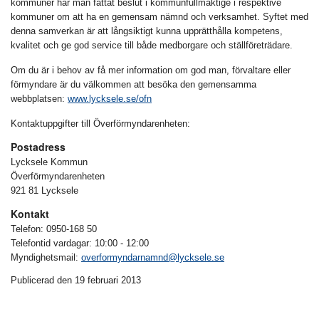
kommuner har man fattat beslut i kommunfullmäktige i respektive
kommuner om att ha en gemensam nämnd och verksamhet. Syftet med
denna samverkan är att långsiktigt kunna upprätthålla kompetens,
kvalitet och ge god service till både medborgare och ställföreträdare.
Om du är i behov av få mer information om god man, förvaltare eller
förmyndare är du välkommen att besöka den gemensamma
webbplatsen:
www.lycksele.se/ofn
Kontaktuppgifter till Överförmyndarenheten:
Postadress
Lycksele Kommun
Överförmyndarenheten
921 81 Lycksele
Kontakt
Telefon: 0950-168 50
Telefontid vardagar: 10:00 - 12:00
Myndighetsmail:
overformyndarnamnd@lycksele.se
Publicerad den 19 februari 2013