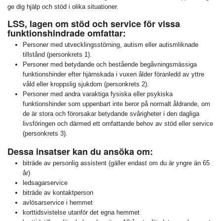
ge dig hjälp och stöd i olika situationer.
LSS, lagen om stöd och service för vissa
funktionshindrade omfattar:
Personer med utvecklingsstörning, autism eller autismliknade
tillstånd (personkrets 1).
Personer med betydande och bestående begåvningsmässiga
funktionshinder efter hjärnskada i vuxen ålder föranledd av yttre
våld eller kroppslig sjukdom (personkrets 2).
Personer med andra varaktiga fysiska eller psykiska
funktionshinder som uppenbart inte beror på normalt åldrande, om
de är stora och förorsakar betydande svårigheter i den dagliga
livsföringen och därmed ett omfattande behov av stöd eller service
(personkrets 3).
Dessa insatser kan du ansöka om:
biträde av personlig assistent (gäller endast om du är yngre än 65
år)
ledsagarservice
biträde av kontaktperson
avlösarservice i hemmet
korttidsvistelse utanför det egna hemmet