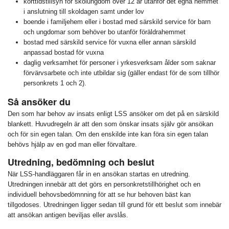
korttidstillsyn för skolungdom över 12 år utanför det egna hemmet
i anslutning till skoldagen samt under lov
boende i familjehem eller i bostad med särskild service för barn
och ungdomar som behöver bo utanför föräldrahemmet
bostad med särskild service för vuxna eller annan särskild
anpassad bostad för vuxna
daglig verksamhet för personer i yrkesverksam ålder som saknar
förvärvsarbete och inte utbildar sig (gäller endast för de som tillhör
personkrets 1 och 2).
Så ansöker du
Den som har behov av insats enligt LSS ansöker om det på en särskild
blankett. Huvudregeln är att den som önskar insats själv gör ansökan
och för sin egen talan. Om den enskilde inte kan föra sin egen talan
behövs hjälp av en god man eller förvaltare.
Utredning, bedömning och beslut
När LSS-handläggaren får in en ansökan startas en utredning.
Utredningen innebär att det görs en personkretstillhörighet och en
individuell behovsbedömnning för att se hur behoven bäst kan
tillgodoses. Utredningen ligger sedan till grund för ett beslut som innebär
att ansökan antigen beviljas eller avslås.