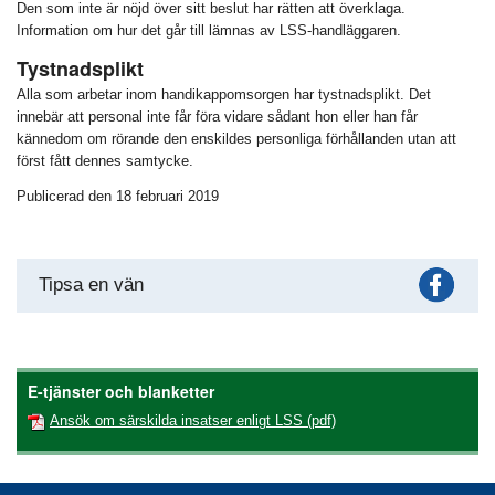
Den som inte är nöjd över sitt beslut har rätten att överklaga.
Information om hur det går till lämnas av LSS-handläggaren.
Tystnadsplikt
Alla som arbetar inom handikappomsorgen har tystnadsplikt. Det
innebär att personal inte får föra vidare sådant hon eller han får
kännedom om rörande den enskildes personliga förhållanden utan att
först fått dennes samtycke.
Publicerad den 18 februari 2019
Fac
Tipsa en vän
E-tjänster och blanketter
Ansök om särskilda insatser enligt LSS (pdf)