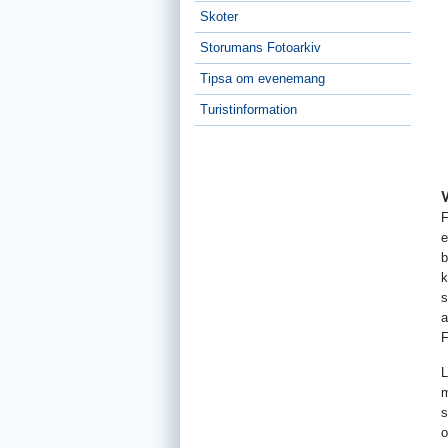
Skoter
Storumans Fotoarkiv
Tipsa om evenemang
Turistinformation
F
e
b
k
s
a
F
L
m
s
o