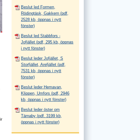
Beslut led Formen,
Rödingtäsk, Gakkern (pdf,
2528 kb, öppnas i nytt
fönster)
Beslut led Stabbfors -
Jofjället (pdf, 295 kb, öppnas
i nytt fönster)
Beslut leder Jofjället, S
Storfjället, Arefjället (pdf,
7531 kb, öppnas i nytt
fönster)
Beslut leder Hemavan,
Klippen, Umfors (pdf, 2946
kb, öppnas i nytt fönster)
Beslut leder öster om
Tärnaby (pdf. 3199 kb,
ör
öppnas i nytt fönster)