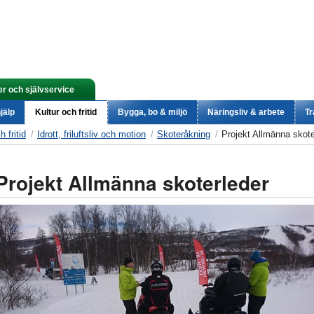
er och självservice
jälp
Kultur och fritid
Bygga, bo & miljö
Näringsliv & arbete
Tr
h fritid
Idrott, friluftsliv och motion
Skoteråkning
Projekt Allmänna skote
Projekt Allmänna skoterleder