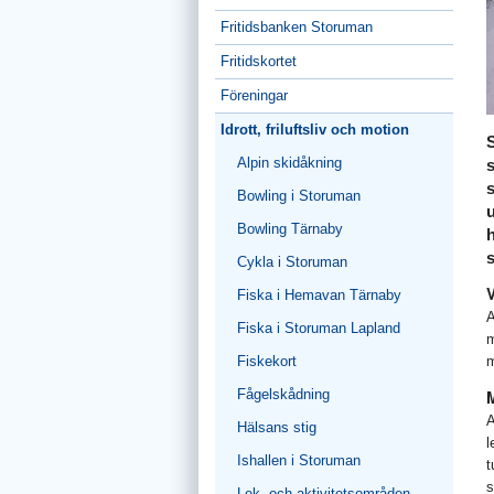
Fritidsbanken Storuman
Fritidskortet
Föreningar
Idrott, friluftsliv och motion
Alpin skidåkning
s
Bowling i Storuman
u
Bowling Tärnaby
h
s
Cykla i Storuman
Fiska i Hemavan Tärnaby
A
Fiska i Storuman Lapland
m
Fiskekort
m
Fågelskådning
A
Hälsans stig
l
Ishallen i Storuman
t
s
Lek- och aktivitetsområden