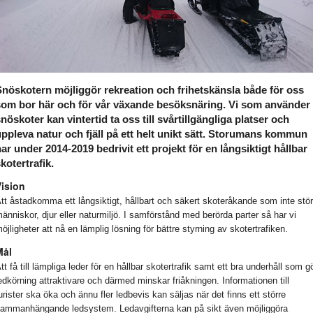
Snöskotern möjliggör rekreation och frihetskänsla både för oss
som bor här och för vår växande besöksnäring. Vi som använder
nöskoter kan vintertid ta oss till svårtillgängliga platser och
ppleva natur och fjäll på ett helt unikt sätt. Storumans kommun
ar under 2014-2019 bedrivit ett projekt för en långsiktigt hållbar
kotertrafik.
Vision
tt åstadkomma ett långsiktigt, hållbart och säkert skoteråkande som inte stör
änniskor, djur eller naturmiljö. I samförstånd med berörda parter så har vi
öjligheter att nå en lämplig lösning för bättre styrning av skotertrafiken.
Mål
tt få till lämpliga leder för en hållbar skotertrafik samt ett bra underhåll som g
edkörning attraktivare och därmed minskar friåkningen. Informationen till
urister ska öka och ännu fler ledbevis kan säljas när det finns ett större
ammanhängande ledsystem. Ledavgifterna kan på sikt även möjliggöra