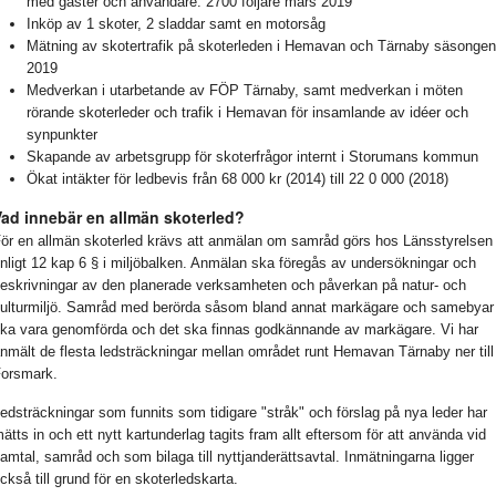
med gäster och användare. 2700 följare mars 2019
Inköp av 1 skoter, 2 sladdar samt en motorsåg
Mätning av skotertrafik på skoterleden i Hemavan och Tärnaby säsonge
2019
Medverkan i utarbetande av FÖP Tärnaby, samt medverkan i möten
rörande skoterleder och trafik i Hemavan för insamlande av idéer och
synpunkter
Skapande av arbetsgrupp för skoterfrågor internt i Storumans kommun
Ökat intäkter för ledbevis från 68 000 kr (2014) till 22 0 000 (2018)
Vad innebär en allmän skoterled?
ör en allmän skoterled krävs att anmälan om samråd görs hos Länsstyrelsen
nligt 12 kap 6 § i miljöbalken. Anmälan ska föregås av undersökningar och
eskrivningar av den planerade verksamheten och påverkan på natur- och
ulturmiljö. Samråd med berörda såsom bland annat markägare och samebyar
ka vara genomförda och det ska finnas godkännande av markägare. Vi har
nmält de flesta ledsträckningar mellan området runt Hemavan Tärnaby ner till
orsmark.
edsträckningar som funnits som tidigare "stråk" och förslag på nya leder har
ätts in och ett nytt kartunderlag tagits fram allt eftersom för att använda vid
amtal, samråd och som bilaga till nyttjanderättsavtal. Inmätningarna ligger
ckså till grund för en skoterledskarta.