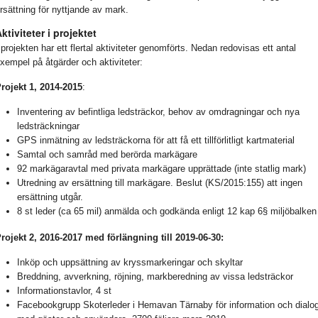
rsättning för nyttjande av mark.
ktiviteter i projektet
 projekten har ett flertal aktiviteter genomförts. Nedan redovisas ett antal
xempel på åtgärder och aktiviteter:
rojekt 1, 2014-2015
:
Inventering av befintliga ledsträckor, behov av omdragningar och nya
ledsträckningar
GPS inmätning av ledsträckorna för att få ett tillförlitligt kartmaterial
Samtal och samråd med berörda markägare
92 markägaravtal med privata markägare upprättade (inte statlig mark)
Utredning av ersättning till markägare. Beslut (KS/2015:155) att ingen
ersättning utgår.
8 st leder (ca 65 mil) anmälda och godkända enligt 12 kap 6§ miljöbalken
rojekt 2, 2016-2017 med förlängning till 2019-06-30:
Inköp och uppsättning av kryssmarkeringar och skyltar
Breddning, avverkning, röjning, markberedning av vissa ledsträckor
Informationstavlor, 4 st
Facebookgrupp Skoterleder i Hemavan Tärnaby för information och dialo