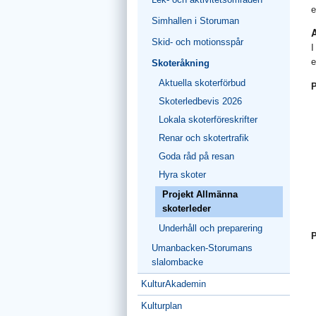
e
Simhallen i Storuman
A
Skid- och motionsspår
I
e
Skoteråkning
Aktuella skoterförbud
P
Skoterledbevis 2026
Lokala skoterföreskrifter
Renar och skotertrafik
Goda råd på resan
Hyra skoter
Projekt Allmänna
skoterleder
Underhåll och preparering
P
Umanbacken-Storumans
slalombacke
KulturAkademin
Kulturplan