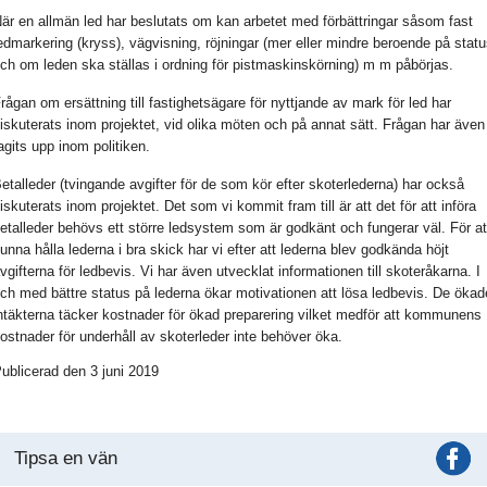
är en allmän led har beslutats om kan arbetet med förbättringar såsom fast
edmarkering (kryss), vägvisning, röjningar (mer eller mindre beroende på stat
ch om leden ska ställas i ordning för pistmaskinskörning) m m påbörjas.
rågan om ersättning till fastighetsägare för nyttjande av mark för led har
iskuterats inom projektet, vid olika möten och på annat sätt. Frågan har även
agits upp inom politiken.
etalleder (tvingande avgifter för de som kör efter skoterlederna) har också
iskuterats inom projektet. Det som vi kommit fram till är att det för att införa
etalleder behövs ett större ledsystem som är godkänt och fungerar väl. För at
unna hålla lederna i bra skick har vi efter att lederna blev godkända höjt
vgifterna för ledbevis. Vi har även utvecklat informationen till skoteråkarna. I
ch med bättre status på lederna ökar motivationen att lösa ledbevis. De ökad
ntäkterna täcker kostnader för ökad preparering vilket medför att kommunens
ostnader för underhåll av skoterleder inte behöver öka.
ublicerad den 3 juni 2019
Tipsa en vän