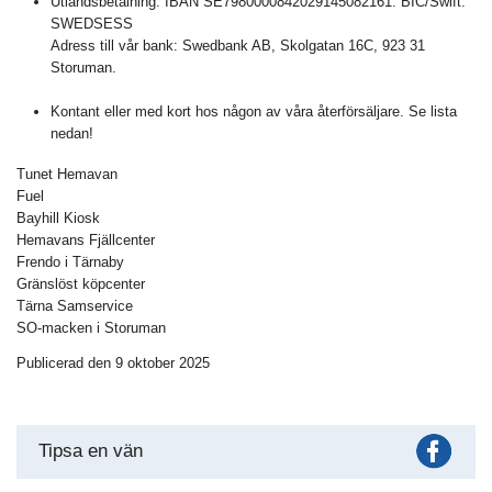
Utlandsbetalning: IBAN SE7980000842029145082161. BIC/Swift:
SWEDSESS
Adress till vår bank: Swedbank AB, Skolgatan 16C, 923 31
Storuman.
Kontant eller med kort hos någon av våra återförsäljare. Se lista
nedan!
Tunet Hemavan
Fuel
Bayhill Kiosk
Hemavans Fjällcenter
Frendo i Tärnaby
Gränslöst köpcenter
Tärna Samservice
SO-macken i Storuman
Publicerad den 9 oktober 2025
Fac
Tipsa en vän