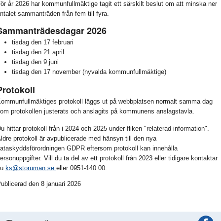
ör år 2026 har kommunfullmäktige tagit ett särskilt beslut om att minska ner
ntalet sammanträden från fem till fyra.
Sammanträdesdagar 2026
tisdag den 17 februari
tisdag den 21 april
tisdag den 9 juni
tisdag den 17 november (nyvalda kommunfullmäktige)
Protokoll
ommunfullmäktiges protokoll läggs ut på webbplatsen normalt samma dag
om protokollen justerats och anslagits på kommunens anslagstavla.
u hittar protokoll från i 2024 och 2025 under fliken "relaterad information".
ldre protokoll är avpublicerade med hänsyn till den nya
ataskyddsförordningen GDPR eftersom protokoll kan innehålla
ersonuppgifter. Vill du ta del av ett protokoll från 2023 eller tidigare kontaktar
du
ks@storuman.se
eller 0951-140 00.
ublicerad den 8 januari 2026