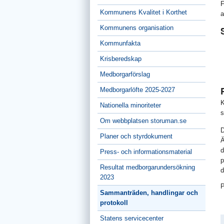
F
Kommunens Kvalitet i Korthet
a
Kommunens organisation
Kommunfakta
Krisberedskap
Medborgarförslag
Medborgarlöfte 2025-2027
K
Nationella minoriteter
s
Om webbplatsen storuman.se
D
Planer och styrdokument
Ä
d
Press- och informationsmaterial
p
Resultat medborgarundersökning
2023
P
Sammanträden, handlingar och
protokoll
Statens servicecenter