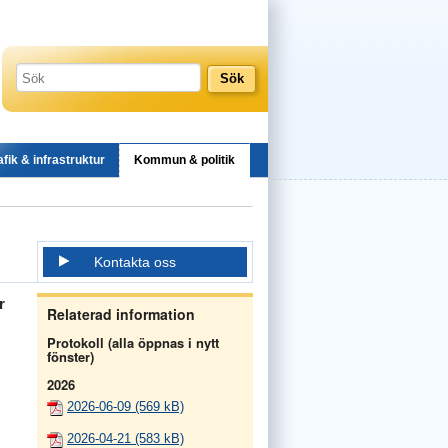
afik & infrastruktur
Kommun & politik
Kontakta oss
r
Relaterad information
Protokoll (alla öppnas i nytt
fönster)
2026
2026-06-09 (569 kB)
2026-04-21 (583 kB)