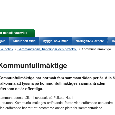
er och självservice
jälp
Kultur och fritid
Bygga, bo & miljö
Näringsliv & arbete
Tr
& politik
Sammanträden, handlingar och protokoll
Kommunfullmäktige
Kommunfullmäktige
Kommunfullmäktige har normalt fem sammanträden per år. Alla ä
välkomna att lyssna på kommunfullmäktiges sammanträden
ftersom de är offentliga.
ammanträdena hålls i huvudsak på Folkets Hus i
toruman. Kommunfullmäktiges ordförande, förste vice ordförande och andre
ice ordförande har rätt att bestämma annan plats för sammanträdena.