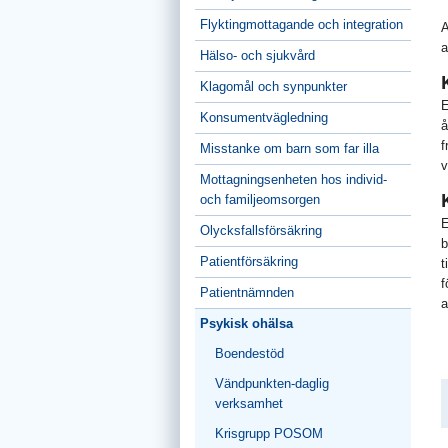
Flyktingmottagande och integration
A
a
Hälso- och sjukvård
Klagomål och synpunkter
E
Konsumentvägledning
å
f
Misstanke om barn som far illa
v
Mottagningsenheten hos individ-
och familjeomsorgen
E
Olycksfallsförsäkring
b
Patientförsäkring
t
f
Patientnämnden
a
Psykisk ohälsa
Boendestöd
Vändpunkten-daglig
verksamhet
Krisgrupp POSOM