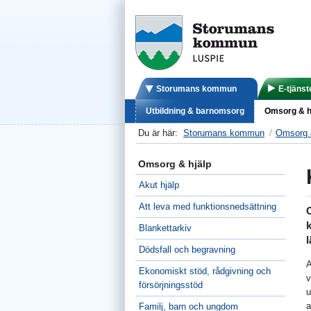
Storumans kommun
E-tjänst
Utbildning & barnomsorg
Omsorg & h
Du är här:
Storumans kommun
Omsorg 
Omsorg & hjälp
Akut hjälp
Att leva med funktionsnedsättning
O
k
Blankettarkiv
l
Dödsfall och begravning
A
Ekonomiskt stöd, rådgivning och
v
försörjningsstöd
u
a
Familj, barn och ungdom