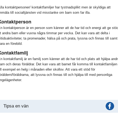
lla kontaktpersoner/ kontaktfamiljer har tystnadsplikt men är skyldiga att
nmäla till socialtjänsten vid misstanke om barn som far illa.
Kontaktperson
n kontaktperson är en person som känner att de har tid och energi att ge stö
t andra barn eller vuxna några timmar per vecka. Det kan vara att delta i
ritidsaktiviteter, ta promenader, hälsa på och prata, lyssna och finnas till samt
ara en förebild.
Kontaktfamilj
n kontaktfamilj är en familj som känner att de har tid och plats att hjälpa and
arn och deras föräldrar. Det kan vara att barnet får komma till kontaktfamiljen
ill exempel en helg i månaden eller skollov. Att vara ett stöd för
öräldern/föräldrarna, att lyssna och finnas till och hjälpa till med personliga
ngelägenheter.
Tipsa en vän