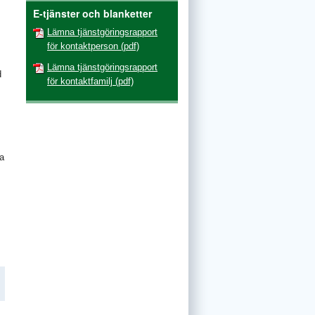
E-tjänster och blanketter
Lämna tjänstgöringsrapport
för kontaktperson (pdf)
Lämna tjänstgöringsrapport
d
för kontaktfamilj (pdf)
ra
Facebook