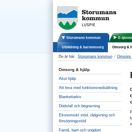
Storumans kommun
E-tjänst
Utbildning & barnomsorg
Omsorg & h
Du är här:
Storumans kommun
Omsorg 
Omsorg & hjälp
Akut hjälp
Att leva med funktionsnedsättning
t
Blankettarkiv
o
Dödsfall och begravning
P
Ekonomiskt stöd, rådgivning och
b
försörjningsstöd
s
Familj, barn och ungdom