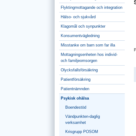
Flyktingmottagande och integration
Hälso- och sjukvård
Klagomål och synpunkter
Konsumentvägledning
Misstanke om barn som far illa
P
Mottagningsenheten hos individ-
och familjeomsorgen
Olycksfallsförsäkring
Patientförsäkring
Patientnämnden
Psykisk ohälsa
Boendestöd
Vändpunkten-daglig
verksamhet
Krisgrupp POSOM