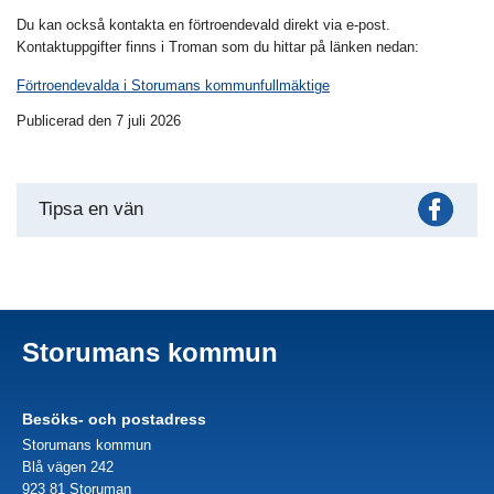
Du kan också kontakta en förtroendevald direkt via e-post.
Kontaktuppgifter finns i Troman som du hittar på länken nedan:
Förtroendevalda i Storumans kommunfullmäktige
Publicerad den 7 juli 2026
Fac
Tipsa en vän
Storumans kommun
Besöks- och postadress
Storumans kommun
Blå vägen 242
923 81 Storuman