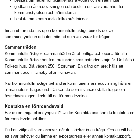
besluta om regler för politikernas arvoden och ersättningar
godkänna årsredovisningen och besluta om ansvarsfrihet för
kommunstyrelsen och nämnderna
besluta om kommunala folkomröstningar.
Innan ett ärende tas upp i kommunfullmäktige bereds det av
kommunstyrelsen och den nämnd som ansvarar för frågan.
Sammanträden
Kommunfullmäktiges sammanträden är offentliga och öppna för alla.
Kommunfullmäktige har fem ordinarie sammanträden varje år. De hålls i
Folkets hus, Blå vägen 256 i Storuman. En gång om året hålls ett
sammanträde i Tärnaby eller Hemavan.
När kommunfullmäktige behandlar kommunens årsredovisning hålls en
allmänhetens frågestund. Då kan du som invånare ställa frågor om
årsredovisningen direkt till de förtroendevalda.
Kontakta en förtroendevald
Har du en fråga eller synpunkt? Under Kontakta oss kan du kontakta en
förtroendevald politiker.
Du kan välja att vara anonym när du skickar in en fråga. Om du vill ha
ett svar behöver du lämna en e-postadress eller annan kontaktuppgift.