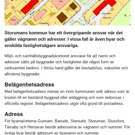
Storumans kommun har ett övergripande ansvar när det
gäller vägnamn och adresser. I vissa fall är även byar och
enskilda fastighetsägare ansvariga.
Miljö- och samhällsbyggnadskontoret ansvarar för att namn och
adresser sätts på byggnader och fastigheter där någon form av
verksamhet bedrivs. I första hand gäller det bostadshus, industrier och
allmänna byggnader.
Belägenhetsadress
Med belägenhetsadress menas en inom kommunen unik adress som är
knuten till en bestämd byggnad eller anläggning och som redovisas i
officiella register. Belägenhetsadress utgör ofta grund till postadress.
Adress
För byarna/orterna Gunnarn, Barsele, Stensele, Storuman, Slussfors,
Tärnaby och Hemavan består adresserna av vägnamn och nummer. För
övriga byar består adressen av byanamn och nummer.