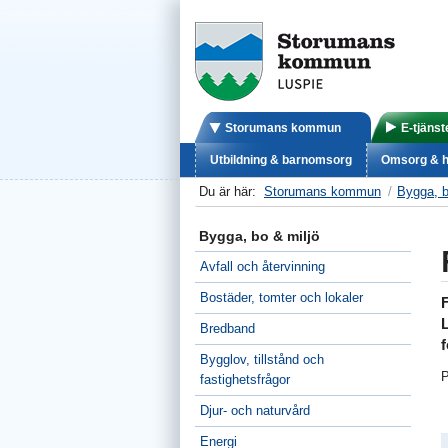
Storumans kommun
E-tjänst
Utbildning & barnomsorg
Omsorg & h
Du är här:
Storumans kommun
Bygga, b
Bygga, bo & miljö
Avfall och återvinning
Bostäder, tomter och lokaler
F
Bredband
f
Bygglov, tillstånd och
P
fastighetsfrågor
Djur- och naturvård
Energi