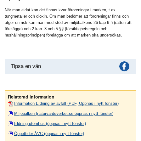
När man eldat kan det finnas kvar föroreningar i marken, t.ex.
tungmetaller och dioxin. Om man bedömer att föroreningar finns och
utgör en risk kan man med stöd av miljöbalkens 26 kap 9 § (rätten att
förelägga) och 2 kap. 3 och 5 §§ (försiktighetsregeln och
hushållningsprincipen) förelägga om att marken ska undersökas.
Fac
Tipsa en vän
Relaterad information
Information Eldning av avfall (PDF, Öppnas i nytt fönster)
Miljöbalken (naturvardsverket.se öppnas i nytt fönster)
Eldning utomhus (öppnas i nytt fönster)
Öppettider ÅVC (öppnas i nytt fönster)