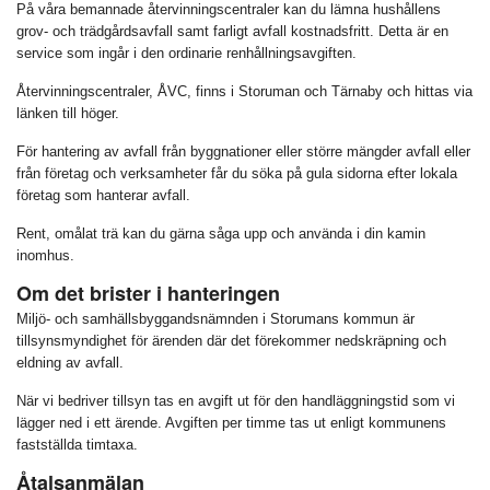
På våra bemannade återvinningscentraler kan du lämna hushållens
grov- och trädgårdsavfall samt farligt avfall kostnadsfritt. Detta är en
service som ingår i den ordinarie renhållningsavgiften.
Återvinningscentraler, ÅVC, finns i Storuman och Tärnaby och hittas via
länken till höger.
För hantering av avfall från byggnationer eller större mängder avfall eller
från företag och verksamheter får du söka på gula sidorna efter lokala
företag som hanterar avfall.
Rent, omålat trä kan du gärna såga upp och använda i din kamin
inomhus.
Om det brister i hanteringen
Miljö- och samhällsbyggandsnämnden i Storumans kommun är
tillsynsmyndighet för ärenden där det förekommer nedskräpning och
eldning av avfall.
När vi bedriver tillsyn tas en avgift ut för den handläggningstid som vi
lägger ned i ett ärende. Avgiften per timme tas ut enligt kommunens
fastställda timtaxa.
Åtalsanmälan