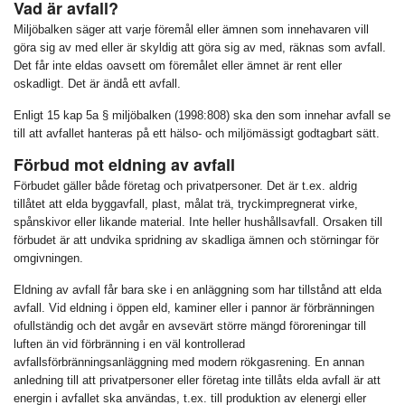
Vad är avfall?
Miljöbalken säger att varje föremål eller ämnen som innehavaren vill
göra sig av med eller är skyldig att göra sig av med, räknas som avfall.
Det får inte eldas oavsett om föremålet eller ämnet är rent eller
oskadligt. Det är ändå ett avfall.
Enligt 15 kap 5a § miljöbalken (1998:808) ska den som innehar avfall se
till att avfallet hanteras på ett hälso- och miljömässigt godtagbart sätt.
Förbud mot eldning av avfall
Förbudet gäller både företag och privatpersoner. Det är t.ex. aldrig
tillåtet att elda byggavfall, plast, målat trä, tryckimpregnerat virke,
spånskivor eller likande material. Inte heller hushållsavfall. Orsaken till
förbudet är att undvika spridning av skadliga ämnen och störningar för
omgivningen.
Eldning av avfall får bara ske i en anläggning som har tillstånd att elda
avfall. Vid eldning i öppen eld, kaminer eller i pannor är förbränningen
ofullständig och det avgår en avsevärt större mängd föroreningar till
luften än vid förbränning i en väl kontrollerad
avfallsförbränningsanläggning med modern rökgasrening. En annan
anledning till att privatpersoner eller företag inte tillåts elda avfall är att
energin i avfallet ska användas, t.ex. till produktion av elenergi eller