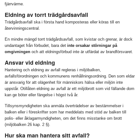
fjärrvärme.
Eldning av torrt trädgårdsavfall
Trädgårdsavfall ska i första hand komposteras eller köras till en
återvinningscentral.
En mindre mängd torrt trädgårdsavfall, som kvistar och grenar, är dock
undantaget från förbudet, bara det
inte orsakar störningar på
omgivningen
och att eldningsförbud inte är utfärdat av brandförsvaret.
Ansvar vid eldning
Hantering och eldning av avfall regleras i miljöbalken,
avfallsförordningen och kommunens renhållningsordning. Den som eldar
är ansvarig för att olägenhet för människors hälsa eller miljön inte
uppstår. Otillåten eldning av avfall är ett miljöbrott som vid fällande dom
kan ge böter eller fängelse i högst två år.
Tillsynsmyndigheten ska anmäla överträdelser av bestämmelser i
balken eller i föreskrifter som har meddelats med stöd av balken till
polis- eller åklagarmyndigheten, om det finns misstanke om brott
(miljöbalken 26 kap. 2 §).
Hur ska man hantera sitt avfall?