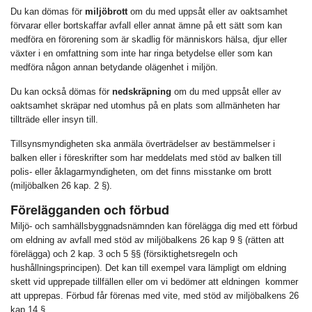
Du kan dömas för
miljöbrott
om du med uppsåt eller av oaktsamhet
förvarar eller bortskaffar avfall eller annat ämne på ett sätt som kan
medföra en förorening som är skadlig för människors hälsa, djur eller
växter i en omfattning som inte har ringa betydelse eller som kan
medföra någon annan betydande olägenhet i miljön.
Du kan också dömas för
nedskräpning
om du med uppsåt eller av
oaktsamhet skräpar ned utomhus på en plats som allmänheten har
tillträde eller insyn till.
Tillsynsmyndigheten ska anmäla överträdelser av bestämmelser i
balken eller i föreskrifter som har meddelats med stöd av balken till
polis- eller åklagarmyndigheten, om det finns misstanke om brott
(miljöbalken 26 kap. 2 §).
Förelägganden och förbud
Miljö- och samhällsbyggnadsnämnden kan förelägga dig med ett förbud
om eldning av avfall med stöd av miljöbalkens 26 kap 9 § (rätten att
förelägga) och 2 kap. 3 och 5 §§ (försiktighetsregeln och
hushållningsprincipen). Det kan till exempel vara lämpligt om eldning
skett vid upprepade tillfällen eller om vi bedömer att eldningen kommer
att upprepas. Förbud får förenas med vite, med stöd av miljöbalkens 26
kap 14 §.