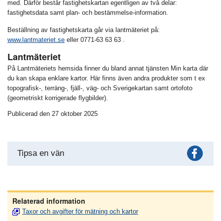
med. Därför består fastighetskartan egentligen av två delar:
fastighetsdata samt plan- och bestämmelse-information.
Beställning av fastighetskarta går via lantmäteriet på:
www.lantmateriet.se
eller 0771-63 63 63 .
Lantmäteriet
På Lantmäteriets hemsida finner du bland annat tjänsten Min karta där
du kan skapa enklare kartor
. Här finns även andra produkter som t ex
topografisk-, terräng-, fjäll-, väg- och Sverigekartan samt ortofoto
(geometriskt korrigerade flygbilder).
Publicerad den 27 oktober 2025
Fac
Tipsa en vän
Relaterad information
Taxor och avgifter för mätning och kartor