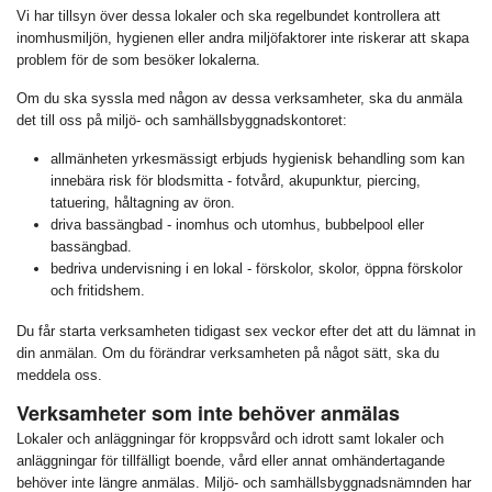
Vi har tillsyn över dessa lokaler och ska regelbundet kontrollera att
inomhusmiljön, hygienen eller andra miljöfaktorer inte riskerar att skapa
problem för de som besöker lokalerna.
Om du ska syssla med någon av dessa verksamheter, ska du anmäla
det till oss på miljö- och samhällsbyggnadskontoret:
allmänheten yrkesmässigt erbjuds hygienisk behandling som kan
innebära risk för blodsmitta - fotvård, akupunktur, piercing,
tatuering, håltagning av öron.
driva bassängbad - inomhus och utomhus, bubbelpool eller
bassängbad.
bedriva undervisning i en lokal - förskolor, skolor, öppna förskolor
och fritidshem.
Du får starta verksamheten tidigast sex veckor efter det att du lämnat in
din anmälan. Om du förändrar verksamheten på något sätt, ska du
meddela oss.
Verksamheter som inte behöver anmälas
Lokaler och anläggningar för kroppsvård och idrott samt lokaler och
anläggningar för tillfälligt boende, vård eller annat omhändertagande
behöver inte längre anmälas. Miljö- och samhällsbyggnadsnämnden har