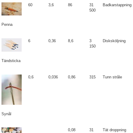
60
3,6
86
31
Badkarstappning
500
Penna
6
0,36
8,6
3
Disksköljning
150
Tändsticka
0,6
0,036
0,86
315
Tunn stråle
Synål
0,08
31
Tät droppning