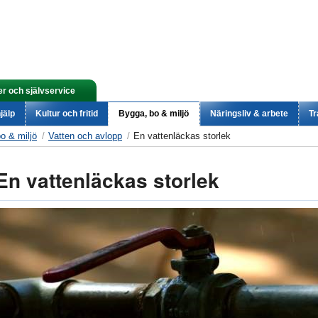
er och självservice
jälp
Kultur och fritid
Bygga, bo & miljö
Näringsliv & arbete
Tr
o & miljö
Vatten och avlopp
En vattenläckas storlek
En vattenläckas storlek