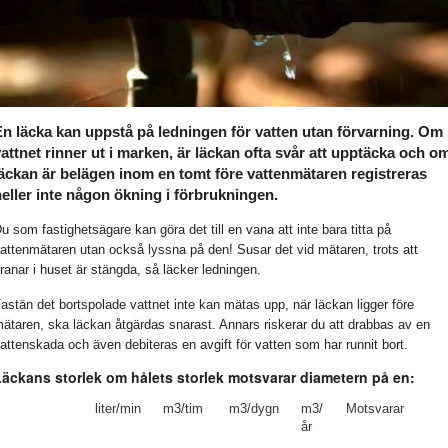
En läcka kan uppstå på ledningen för vatten utan förvarning. Om
attnet rinner ut i marken, är läckan ofta svår att upptäcka och o
läckan är belägen inom en tomt före vattenmätaren registreras
eller inte någon ökning i förbrukningen.
u som fastighetsägare kan göra det till en vana att inte bara titta på
attenmätaren utan också lyssna på den! Susar det vid mätaren, trots att
ranar i huset är stängda, så läcker ledningen.
astän det bortspolade vattnet inte kan mätas upp, när läckan ligger före
ätaren, ska läckan åtgärdas snarast. Annars riskerar du att drabbas av en
attenskada och även debiteras en avgift för vatten som har runnit bort.
Läckans storlek om hålets storlek motsvarar diametern på en:
liter/min
m3/tim
m3/dygn
m3/
Motsvarar
år