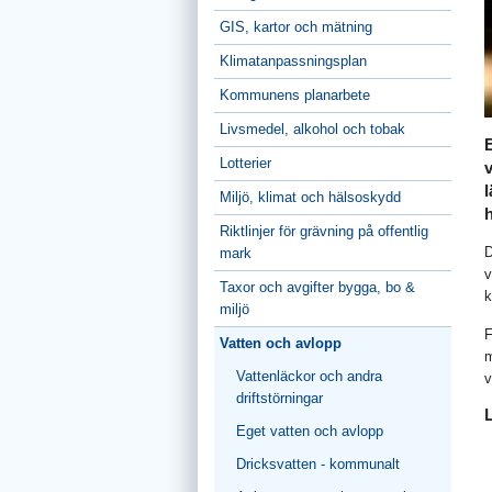
GIS, kartor och mätning
Klimatanpassningsplan
Kommunens planarbete
Livsmedel, alkohol och tobak
Lotterier
v
Miljö, klimat och hälsoskydd
h
Riktlinjer för grävning på offentlig
D
mark
v
Taxor och avgifter bygga, bo &
k
miljö
F
Vatten och avlopp
m
Vattenläckor och andra
v
driftstörningar
Eget vatten och avlopp
Dricksvatten - kommunalt