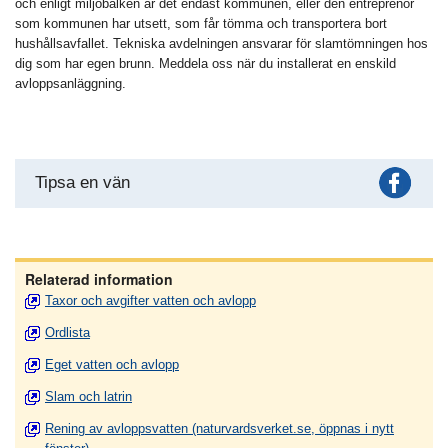
och enligt miljöbalken är det endast kommunen, eller den entreprenör
som kommunen har utsett, som får tömma och transportera bort
hushållsavfallet. Tekniska avdelningen ansvarar för slamtömningen hos
dig som har egen brunn. Meddela oss när du installerat en enskild
avloppsanläggning.
Fac
Tipsa en vän
Relaterad information
Taxor och avgifter vatten och avlopp
Ordlista
Eget vatten och avlopp
Slam och latrin
Rening av avloppsvatten (naturvardsverket.se, öppnas i nytt