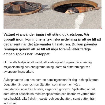
Vattnet vi använder ingår i ett ständigt kretslopp. Vår
uppgift inom kommunens tekniska avdelning är att se till att
det är rent när det återvänder till naturen. Du kan påverka
reningen genom att se till att inga föremål eller farliga
ämnen spolas ner i avloppet.
Om vi alla hjälps åt att se till att kretsloppet fungerar får vi en låg
miljöbelastning och energiförbrukning, samt få driftstörningar vid
avloppsreningsverken.
Avloppsvatten kan ses som ett samlingsnamn för dag- och spillvatten.
Dagvatten är regn- och smältvatten som rinner ner i våra
rännstensbrunnar från hustak, vägar och grönytor. Spillvatten är det
som oftast associeras med avloppsvatten och består av vatten från
våra hushåll, alltså disk-, toalett- och duschvatten, samt vatten från
industrier.