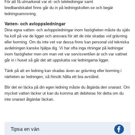
För att få utmarkerat var el- och teleledningar samt
bredbandskabel finns går du in på ledningskollen.se och begär
ledningsanvisning.
Vatten- och avloppsledningar
Dina egna vatten- och avloppsledningar inom fastigheten måste du själv
ha koll på var de ligger och ansvara för att de inte skadas vid grävning
eller borrning. Om du inte vet var dessa finns kan personal vid tekniska
avdelningen kanske hjälpa dig. Vi har ofta inga ritningar på ledningar
inom fastigheter men om man vet var servisventilen är och var vattnet
går in i huset så går det att uppskatta var ledningarna ligger.
Tänk på att en ledning kan skadas även av grävning eller borrning i
närheten av ledningen, så försök hålla ett bra avstånd.
Blir det en läcka på din egen ledning måste du åtgärda den snarast. Om
mycket vatten läcker ut kan du komma att debiteras för detta om du
inte snarast åtgärdar läckan.
Fac
Tipsa en vän