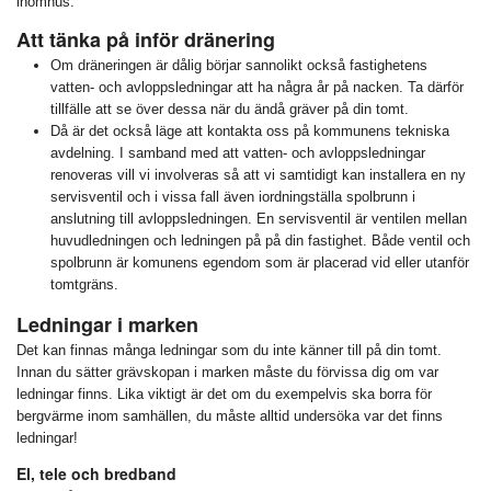
inomhus.
Att tänka på inför dränering
Om dräneringen är dålig börjar sannolikt också fastighetens
vatten- och avloppsledningar att ha några år på nacken. Ta därför
tillfälle att se över dessa när du ändå gräver på din tomt.
Då är det också läge att kontakta oss på kommunens tekniska
avdelning. I samband med att vatten- och avloppsledningar
renoveras vill vi involveras så att vi samtidigt kan installera en ny
servisventil och i vissa fall även iordningställa spolbrunn i
anslutning till avloppsledningen. En servisventil är ventilen mellan
huvudledningen och ledningen på på din fastighet. Både ventil och
spolbrunn är komunens egendom som är placerad vid eller utanför
tomtgräns.
Ledningar i marken
Det kan finnas många ledningar som du inte känner till på din tomt.
Innan du sätter grävskopan i marken måste du förvissa dig om var
ledningar finns. Lika viktigt är det om du exempelvis ska borra för
bergvärme inom samhällen, du måste alltid undersöka var det finns
ledningar!
El, tele och bredband