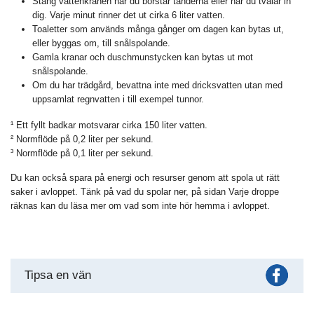
Stäng vattenkranen när du borstar tänderna eller när du tvålar in
dig. Varje minut rinner det ut cirka 6 liter vatten.
Toaletter som används många gånger om dagen kan bytas ut,
eller byggas om, till snålspolande.
Gamla kranar och duschmunstycken kan bytas ut mot
snålspolande.
Om du har trädgård, bevattna inte med dricksvatten utan med
uppsamlat regnvatten i till exempel tunnor.
¹ Ett fyllt badkar motsvarar cirka 150 liter vatten.
² Normflöde på 0,2 liter per sekund.
³ Normflöde på 0,1 liter per sekund.
Du kan också spara på energi och resurser genom att spola ut rätt
saker i avloppet. Tänk på vad du spolar ner, på sidan Varje droppe
räknas kan du läsa mer om vad som inte hör hemma i avloppet.
Fac
Tipsa en vän