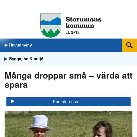
Huvudmeny
Sök
Bygga, bo & miljö
Många droppar små – värda att
spara
Kontakta oss