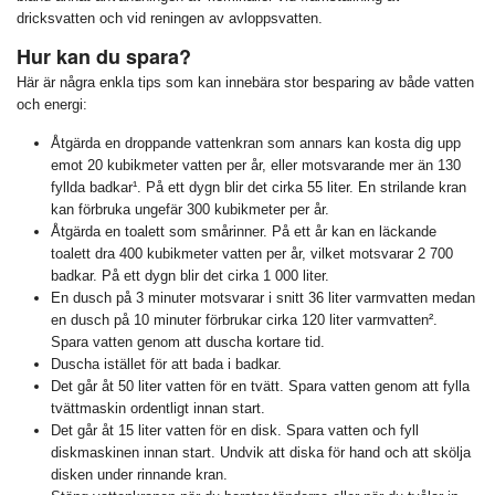
dricksvatten och vid reningen av avloppsvatten.
Hur kan du spara?
Här är några enkla tips som kan innebära stor besparing av både vatten
och energi:
Åtgärda en droppande vattenkran som annars kan kosta dig upp
emot 20 kubikmeter vatten per år, eller motsvarande mer än 130
fyllda badkar¹. På ett dygn blir det cirka 55 liter. En strilande kran
kan förbruka ungefär 300 kubikmeter per år.
Åtgärda en toalett som smårinner. På ett år kan en läckande
toalett dra 400 kubikmeter vatten per år, vilket motsvarar 2 700
badkar. På ett dygn blir det cirka 1 000 liter.
En dusch på 3 minuter motsvarar i snitt 36 liter varmvatten medan
en dusch på 10 minuter förbrukar cirka 120 liter varmvatten².
Spara vatten genom att duscha kortare tid.
Duscha istället för att bada i badkar.
Det går åt 50 liter vatten för en tvätt. Spara vatten genom att fylla
tvättmaskin ordentligt innan start.
Det går åt 15 liter vatten för en disk. Spara vatten och fyll
diskmaskinen innan start. Undvik att diska för hand och att skölja
disken under rinnande kran.