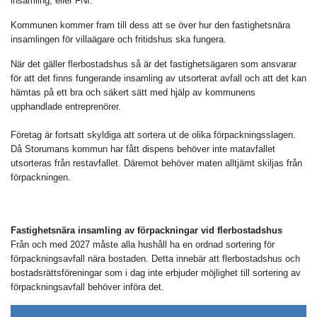
insamling, eller FNI.
Kommunen kommer fram till dess att se över hur den fastighetsnära
insamlingen för villaägare och fritidshus ska fungera.
När det gäller flerbostadshus så är det fastighetsägaren som ansvarar
för att det finns fungerande insamling av utsorterat avfall och att det kan
hämtas på ett bra och säkert sätt med hjälp av kommunens
upphandlade entreprenörer.
Företag är fortsatt skyldiga att sortera ut de olika förpackningsslagen.
Då Storumans kommun har fått dispens behöver inte matavfallet
utsorteras från restavfallet. Däremot behöver maten alltjämt skiljas från
förpackningen.
Fastighetsnära insamling av förpackningar vid flerbostadshus
Från och med 2027 måste alla hushåll ha en ordnad sortering för
förpackningsavfall nära bostaden. Detta innebär att flerbostadshus och
bostadsrättsföreningar som i dag inte erbjuder möjlighet till sortering av
förpackningsavfall behöver införa det.