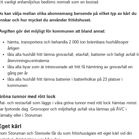
tt vanligt enfamiljshus bedöms normalt som en bostad.
u kan välja mellan olika abonnemang beroende på vilket typ av kärl du
nskar och hur mycket du använder fritidshuset.
Avgiften gör det möjligt för kommunen att bland annat:
hämta, transportera och behandla 2 000 ton brännbara hushållsopor
årligen
låta alla hushåll fritt lämna grovavfall, elavfall, batterier och farligt avfall ti
återvinningscentralerna
låta alla byar som är intresserade att fritt få hämtning av grovavfall en
gång per år
låta alla hushåll fritt lämna batterier i batteriholkar på 23 platser i
kommunen.
Gröna tunnor med rött lock
at- och restavfall som läggs i våra gröna tunnor med rött lock hämtas minst
ar fjortonde dag. Grovsopor och miljöfarligt avfall ska lämnas på ÅVC i
ärnaby eller i Storuman.
Eget kärl
nom Storuman och Stensele får du som fritishusägare ett eget kärl vid din