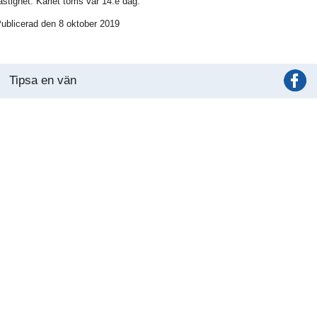
astighet. Kärlet töms var 14:e dag.
ublicerad den 8 oktober 2019
Tipsa en vän