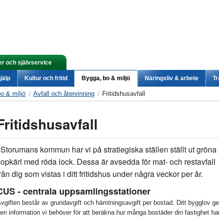
er och självservice
jälp
Kultur och fritid
Bygga, bo & miljö
Näringsliv & arbete
Tr
o & miljö
Avfall och återvinning
Fritidshusavfall
Fritidshusavfall
 Storumans kommun har vi på stratiegiska ställen ställt ut gröna
sopkärl med röda lock. Dessa är avsedda för mat- och restavfall
rån dig som vistas i ditt fritidshus under några veckor per år.
CUS - centrala uppsamlingsstationer
vgiften består av grundavgift och hämtningsavgift per bostad. Ditt bygglov ge
en information vi behöver för att beräkna hur många bostäder din fastighet har