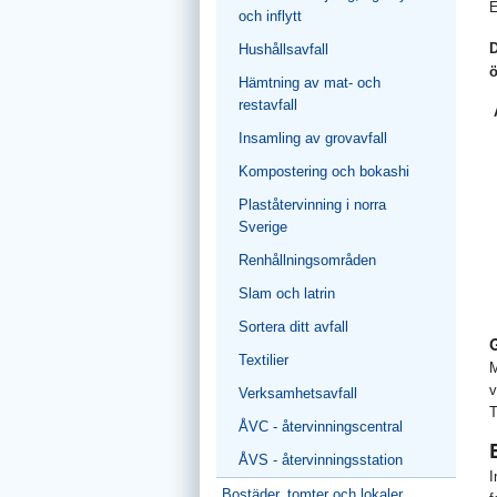
E
och inflytt
D
Hushållsavfall
ö
Hämtning av mat- och
restavfall
Insamling av grovavfall
Kompostering och bokashi
Plaståtervinning i norra
Sverige
Renhållningsområden
Slam och latrin
Sortera ditt avfall
Textilier
M
v
Verksamhetsavfall
T
ÅVC - återvinningscentral
ÅVS - återvinningsstation
I
Bostäder, tomter och lokaler