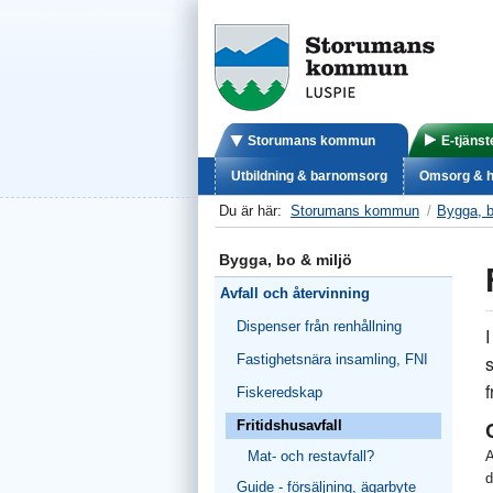
Storumans kommun
E-tjänst
Utbildning & barnomsorg
Omsorg & h
Du är här:
Storumans kommun
Bygga, b
Bygga, bo & miljö
Avfall och återvinning
Dispenser från renhållning
I
Fastighetsnära insamling, FNI
f
Fiskeredskap
Fritidshusavfall
Mat- och restavfall?
A
d
Guide - försäljning, ägarbyte