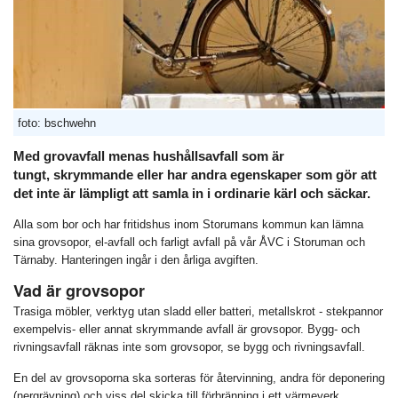
foto: bschwehn
Med grovavfall menas hushållsavfall som är
tungt, skrymmande eller har andra egenskaper som gör att
det inte är lämpligt att samla in i ordinarie kärl och säckar.
Alla som bor och har fritidshus inom Storumans kommun kan lämna
sina grovsopor, el-avfall och farligt avfall på vår ÅVC i Storuman och
Tärnaby. Hanteringen ingår i den årliga avgiften.
Vad är grovsopor
Trasiga möbler, verktyg utan sladd eller batteri, metallskrot - stekpannor
exempelvis- eller annat skrymmande avfall är grovsopor. Bygg- och
rivningsavfall räknas inte som grovsopor, se bygg och rivningsavfall.
En del av grovsoporna ska sorteras för återvinning, andra för deponering
(nergrävning) och viss del skicka till förbränning i ett värmeverk.