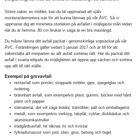
Större saker, ex möbler, kan du bli uppmanad att själv
montera/demontera isär för att kunna lämnas på vår ÅVC. Så vi
uppmanar dig att minimera storleken på avfallet i möjligaste mån redan
när du är hemma. 80 cm brukar vi säga är en bra maxlängd.
Du måste lämna ditt avfall packat i genomskinliga sopsäckar på vår
ÅVC. Förändringen gäller sedan 1 januari 2017 och är till för att
säkerställa att merparten av allt avfall sorteras rätt. Har du packat ditt
avfall i svarta erbjuds du möjligheten att öppna upp säcken och sortera
upp allt till rätt ställe.
Exempel på grovavfall
restavfall som porslin, stoppade möbler, gips, spegelglas och
isolering.
brännbart avfall, som exempelvis plast, gummi, böcker med hård
pärm och papper.
trämaterial, det vill säga brädor, trämöbler, pall och emballageträ.
metall, som exempelvis verktyg, takplåt, cyklar, diskbänkar och
aluminiumkastruller.
trädgårdsavfall, hit räknas ris och kvistar.
fyllnadsmassor som jord, sten, grus, betong och tegel.